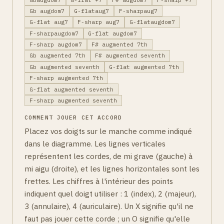
Gb augdom7
G-flataug7
F-sharpaug7
G-flat aug7
F-sharp aug7
G-flataugdom7
F-sharpaugdom7
G-flat augdom7
F-sharp augdom7
F# augmented 7th
Gb augmented 7th
F# augmented seventh
Gb augmented seventh
G-flat augmented 7th
F-sharp augmented 7th
G-flat augmented seventh
F-sharp augmented seventh
COMMENT JOUER CET ACCORD
Placez vos doigts sur le manche comme indiqué
dans le diagramme. Les lignes verticales
représentent les cordes, de mi grave (gauche) à
mi aigu (droite), et les lignes horizontales sont les
frettes. Les chiffres à l'intérieur des points
indiquent quel doigt utiliser : 1 (index), 2 (majeur),
3 (annulaire), 4 (auriculaire). Un X signifie qu'il ne
faut pas jouer cette corde ; un O signifie qu'elle