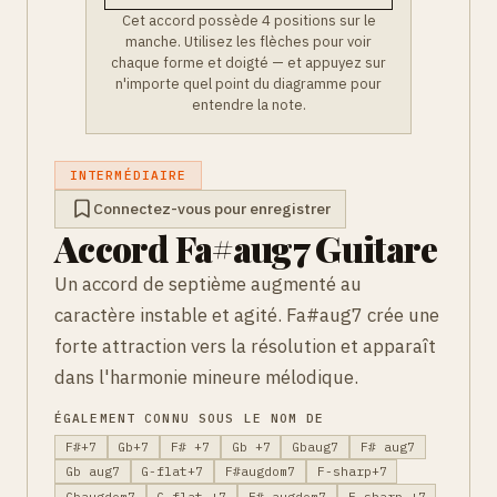
Cet accord possède 4 positions sur le
manche. Utilisez les flèches pour voir
chaque forme et doigté — et appuyez sur
n'importe quel point du diagramme pour
entendre la note.
INTERMÉDIAIRE
Connectez-vous pour enregistrer
Accord Fa#aug7 Guitare
Un accord de septième augmenté au
caractère instable et agité. Fa#aug7 crée une
forte attraction vers la résolution et apparaît
dans l'harmonie mineure mélodique.
ÉGALEMENT CONNU SOUS LE NOM DE
F#+7
Gb+7
F# +7
Gb +7
Gbaug7
F# aug7
Gb aug7
G-flat+7
F#augdom7
F-sharp+7
Gbaugdom7
G-flat +7
F# augdom7
F-sharp +7