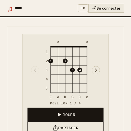
♫
Se connecter
FR
×
×
1
2
1
2
3
3
4
4
5
E
A
D
G
B
e
POSITION 1 / 4
JOUER
PARTAGER