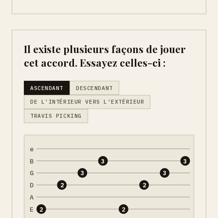
Il existe plusieurs façons de jouer
cet accord. Essayez celles-ci :
ASCENDANT
DESCENDANT
DE L'INTÉRIEUR VERS L'EXTÉRIEUR
TRAVIS PICKING
e
B
3
3
G
3
3
D
2
2
A
E
2
2