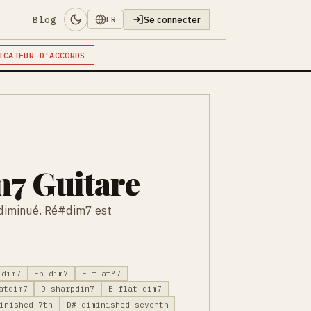
Blog
Se connecter
FR
ICATEUR D'ACCORDS
7 Guitare
diminué. Ré#dim7 est
 dim7
Eb dim7
E-flat°7
atdim7
D-sharpdim7
E-flat dim7
inished 7th
D# diminished seventh