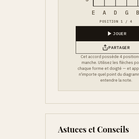
E
A
D
G
POSITION 1 / 4
JOUER
PARTAGER
Cet accord possède 4 positions
manche. Utilisez les flèches po
chaque forme et doigté — et app
n'importe quel point du diagra
entendre la note.
Astuces et Conseils