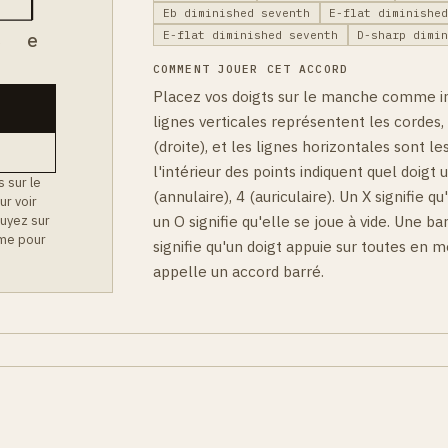
Eb diminished seventh
E-flat diminishe
E-flat diminished seventh
D-sharp dimi
B
e
COMMENT JOUER CET ACCORD
Placez vos doigts sur le manche comme i
lignes verticales représentent les cordes,
(droite), et les lignes horizontales sont les
l'intérieur des points indiquent quel doigt ut
 sur le
(annulaire), 4 (auriculaire). Un X signifie qu
ur voir
un O signifie qu'elle se joue à vide. Une b
uyez sur
mme pour
signifie qu'un doigt appuie sur toutes en
appelle un accord barré.