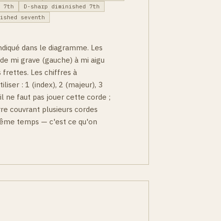
d 7th
D-sharp diminished 7th
nished seventh
ndiqué dans le diagramme. Les
 de mi grave (gauche) à mi aigu
 frettes. Les chiffres à
iliser : 1 (index), 2 (majeur), 3
'il ne faut pas jouer cette corde ;
arre couvrant plusieurs cordes
 même temps — c'est ce qu'on