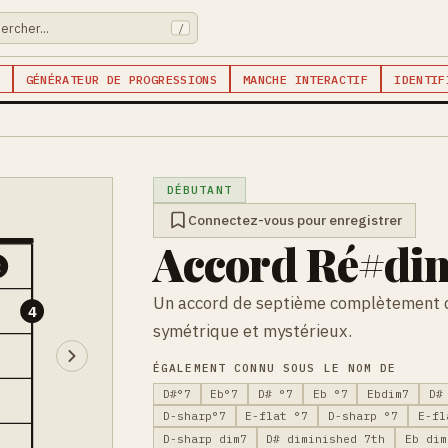
/
GÉNÉRATEUR DE PROGRESSIONS
MANCHE INTERACTIF
IDENTIF
DÉBUTANT
Connectez-vous pour enregistrer
Accord Ré#dim
2
Un accord de septième complètement 
4
symétrique et mystérieux.
ÉGALEMENT CONNU SOUS LE NOM DE
D#°7
Eb°7
D# °7
Eb °7
Ebdim7
D#
D-sharp°7
E-flat °7
D-sharp °7
E-fl
D-sharp dim7
D# diminished 7th
Eb dim