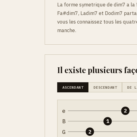
La forme symetrique de dim7 a la 
Fa#dim7, Ladim7 et Dodim7 partag
vous les connaissez tous les quatr
manche.
Il existe plusieurs faç
ASCENDANT
DESCENDANT
DE L
e
2
B
1
G
2