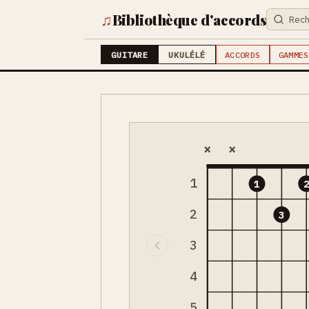
♫
Bibliothèque d'accords
GUITARE
UKULÉLÉ
ACCORDS
GAMMES
×
×
1
1
2
3
3
4
5