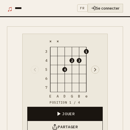
♫
Se connecter
FR
×
×
3
1
4
2
3
5
4
6
7
E
A
D
G
B
e
POSITION 1 / 4
JOUER
PARTAGER