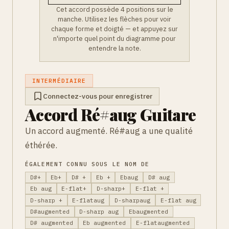
Cet accord possède 4 positions sur le
manche. Utilisez les flèches pour voir
chaque forme et doigté — et appuyez sur
n'importe quel point du diagramme pour
entendre la note.
INTERMÉDIAIRE
Connectez-vous pour enregistrer
Accord Ré#aug Guitare
Un accord augmenté. Ré#aug a une qualité
éthérée.
ÉGALEMENT CONNU SOUS LE NOM DE
D#+
Eb+
D# +
Eb +
Ebaug
D# aug
Eb aug
E-flat+
D-sharp+
E-flat +
D-sharp +
E-flataug
D-sharpaug
E-flat aug
D#augmented
D-sharp aug
Ebaugmented
D# augmented
Eb augmented
E-flataugmented