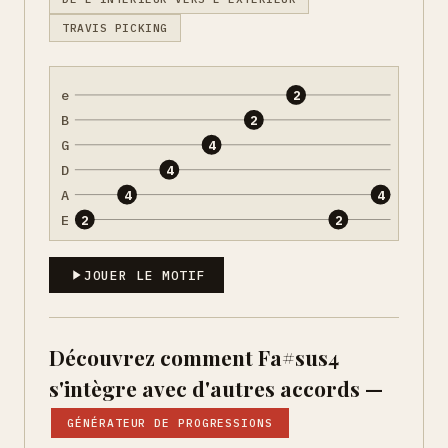
TRAVIS PICKING
e
2
B
2
G
4
D
4
A
4
4
E
2
2
JOUER LE MOTIF
Découvrez comment Fa#sus4
s'intègre avec d'autres accords —
GÉNÉRATEUR DE PROGRESSIONS