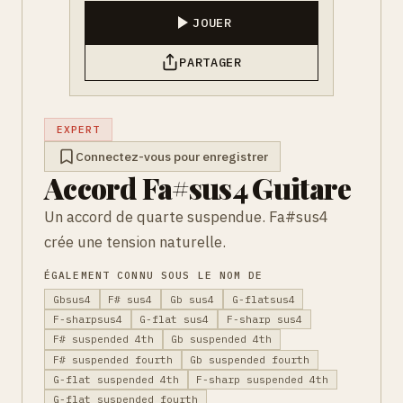
JOUER
PARTAGER
EXPERT
Connectez-vous pour enregistrer
Accord Fa#sus4 Guitare
Un accord de quarte suspendue. Fa#sus4
crée une tension naturelle.
ÉGALEMENT CONNU SOUS LE NOM DE
Gbsus4
F# sus4
Gb sus4
G-flatsus4
F-sharpsus4
G-flat sus4
F-sharp sus4
F# suspended 4th
Gb suspended 4th
F# suspended fourth
Gb suspended fourth
G-flat suspended 4th
F-sharp suspended 4th
G-flat suspended fourth