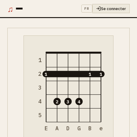
♫
Se connecter
FR
1
2
1
1
1
3
4
2
3
4
5
E
A
D
G
B
e