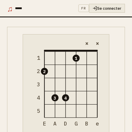
♫
Se connecter
FR
×
×
1
1
2
2
3
4
3
4
5
E
A
D
G
B
e