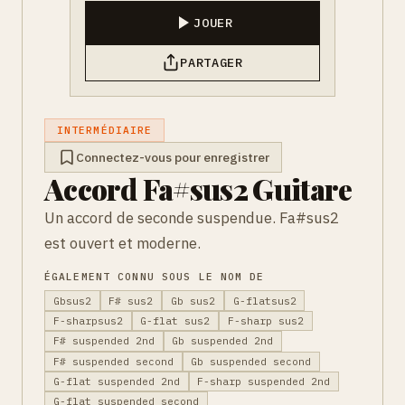
JOUER
PARTAGER
INTERMÉDIAIRE
Connectez-vous pour enregistrer
Accord Fa#sus2 Guitare
Un accord de seconde suspendue. Fa#sus2
est ouvert et moderne.
ÉGALEMENT CONNU SOUS LE NOM DE
Gbsus2
F# sus2
Gb sus2
G-flatsus2
F-sharpsus2
G-flat sus2
F-sharp sus2
F# suspended 2nd
Gb suspended 2nd
F# suspended second
Gb suspended second
G-flat suspended 2nd
F-sharp suspended 2nd
G-flat suspended second