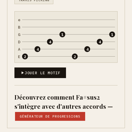
e
B
G
1
1
D
4
4
A
4
4
E
2
2
JOUER LE MOTIF
Découvrez comment Fa#sus2
s'intègre avec d'autres accords —
GÉNÉRATEUR DE PROGRESSIONS