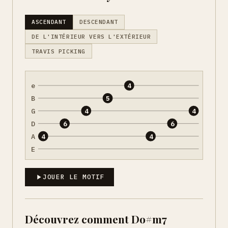
ASCENDANT
DESCENDANT
DE L'INTÉRIEUR VERS L'EXTÉRIEUR
TRAVIS PICKING
e
4
B
5
G
4
4
D
6
6
A
4
4
E
JOUER LE MOTIF
Découvrez comment Do#m7