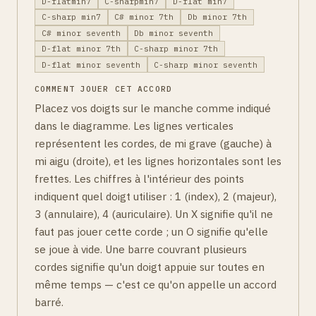
D-flatmin7
C-sharpmin7
D-flat min7
C-sharp min7
C# minor 7th
Db minor 7th
C# minor seventh
Db minor seventh
D-flat minor 7th
C-sharp minor 7th
D-flat minor seventh
C-sharp minor seventh
COMMENT JOUER CET ACCORD
Placez vos doigts sur le manche comme indiqué
dans le diagramme. Les lignes verticales
représentent les cordes, de mi grave (gauche) à
mi aigu (droite), et les lignes horizontales sont les
frettes. Les chiffres à l'intérieur des points
indiquent quel doigt utiliser : 1 (index), 2 (majeur),
3 (annulaire), 4 (auriculaire). Un X signifie qu'il ne
faut pas jouer cette corde ; un O signifie qu'elle
se joue à vide. Une barre couvrant plusieurs
cordes signifie qu'un doigt appuie sur toutes en
même temps — c'est ce qu'on appelle un accord
barré.