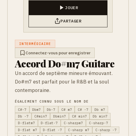
JOUER
PARTAGER
INTERMÉDIAIRE
Connectez-vous pour enregistrer
Accord Do#m7 Guitare
Un accord de septième mineure émouvant.
Do#m7 est parfait pour le R&B et la soul
contemporaine.
ÉGALEMENT CONNU SOUS LE NOM DE
C#-7
Dbm7
Db-7
C# m7
C# -7
Db m7
Db -7
C#min7
Dbmin7
C# min7
Db min7
D-flatm7
D-flat-7
C-sharpm7
C-sharp-7
D-flat m7
D-flat -7
C-sharp m7
C-sharp -7