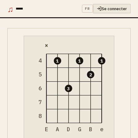
♫
Se connecter
FR
×
4
1
1
1
5
2
6
3
7
8
E
A
D
G
B
e