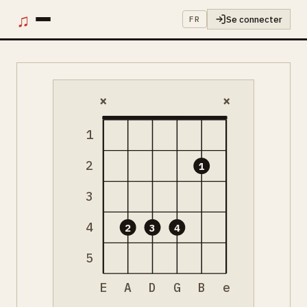
♫
Se connecter
FR
×
×
1
2
1
3
4
2
3
4
5
E
A
D
G
B
e