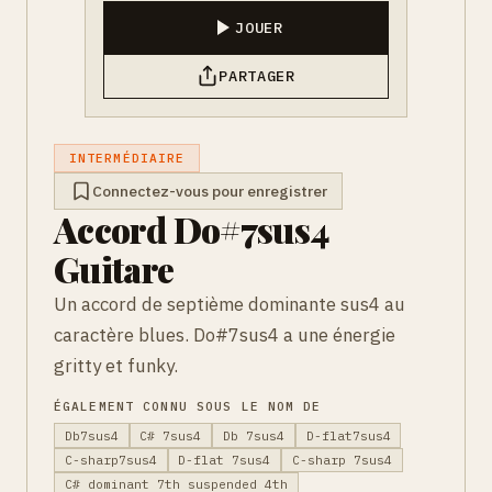
JOUER
PARTAGER
INTERMÉDIAIRE
Connectez-vous pour enregistrer
Accord Do#7sus4
Guitare
Un accord de septième dominante sus4 au
caractère blues. Do#7sus4 a une énergie
gritty et funky.
ÉGALEMENT CONNU SOUS LE NOM DE
Db7sus4
C# 7sus4
Db 7sus4
D-flat7sus4
C-sharp7sus4
D-flat 7sus4
C-sharp 7sus4
C# dominant 7th suspended 4th