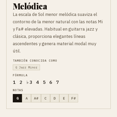
Melódica
La escala de Sol menor melódica suaviza el
contorno de la menor natural con las notas Mi
y Fa# elevadas. Habitual en guitarra jazz y
clásica, proporciona elegantes líneas
ascendentes y genera material modal muy
útil.
TAMBIÉN CONOCIDA COMO
G Jazz Minor
FÓRMULA
1 2 ♭3 4 5 6 7
NOTAS
G
A
A#
C
D
E
F#