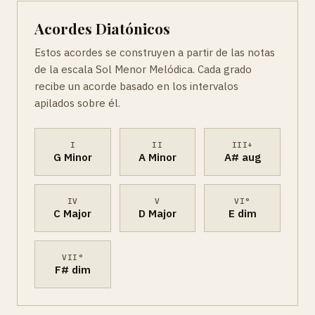
Acordes Diatónicos
Estos acordes se construyen a partir de las notas
de la escala Sol Menor Melódica. Cada grado
recibe un acorde basado en los intervalos
apilados sobre él.
I
II
III+
G Minor
A Minor
A# aug
IV
V
VI°
C Major
D Major
E dim
VII°
F# dim