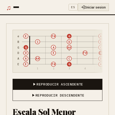
♫
Iniciar sesion
ES
e
E
F#
G
A
B
C
D
E
G
G
A
A#
C
D
D
E
F#
G
A
A
A#
C
D
E
E
F#
G
A
1
2
3
4
5
REPRODUCIR ASCENDENTE
REPRODUCIR DESCENDENTE
Escala Sol Menor