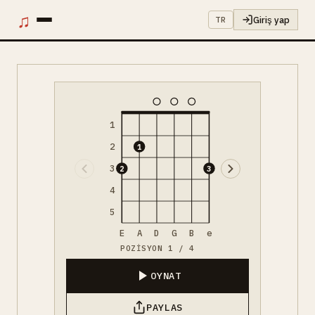
♫
Giriş yap
TR
1
2
1
3
2
3
4
5
E
A
D
G
B
e
POZISYON 1 / 4
OYNAT
PAYLAS