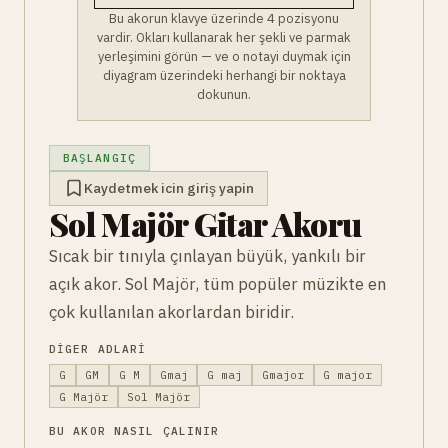
Bu akorun klavye üzerinde 4 pozisyonu
vardir. Okları kullanarak her şekli ve parmak
yerleşimini görün — ve o notayi duymak için
diyagram üzerindeki herhangi bir noktaya
dokunun.
BAŞLANGIÇ
Kaydetmek icin giriş yapin
Sol Majör Gitar Akoru
Sıcak bir tınıyla çınlayan büyük, yankılı bir
açık akor. Sol Majör, tüm popüler müzikte en
çok kullanılan akorlardan biridir.
DIGER ADLARI
G
GM
G M
Gmaj
G maj
Gmajor
G major
G Majör
Sol Majör
BU AKOR NASIL ÇALINIR