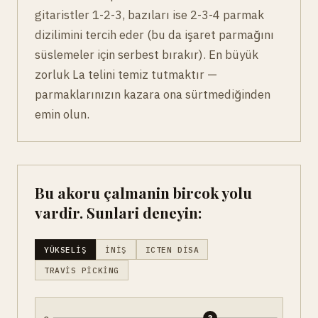
gitaristler 1-2-3, bazıları ise 2-3-4 parmak
dizilimini tercih eder (bu da işaret parmağını
süslemeler için serbest bırakır). En büyük
zorluk La telini temiz tutmaktır —
parmaklarınızın kazara ona sürtmediğinden
emin olun.
Bu akoru çalmanin bircok yolu
vardir. Sunlari deneyin:
YÜKSELIŞ
İNIŞ
ICTEN DISA
TRAVIS PICKING
e
3