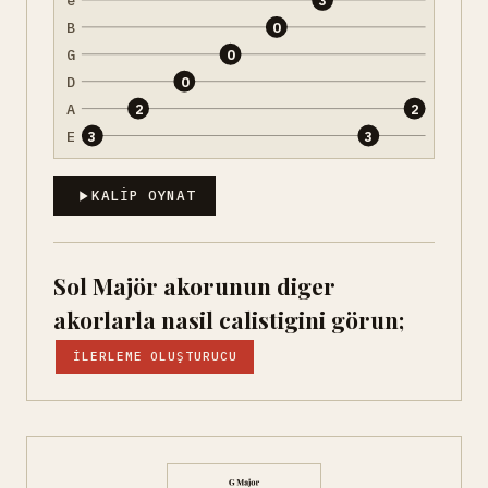
B
0
G
0
D
0
A
2
2
E
3
3
KALIP OYNAT
Sol Majör akorunun diger
akorlarla nasil calistigini görun;
İLERLEME OLUŞTURUCU