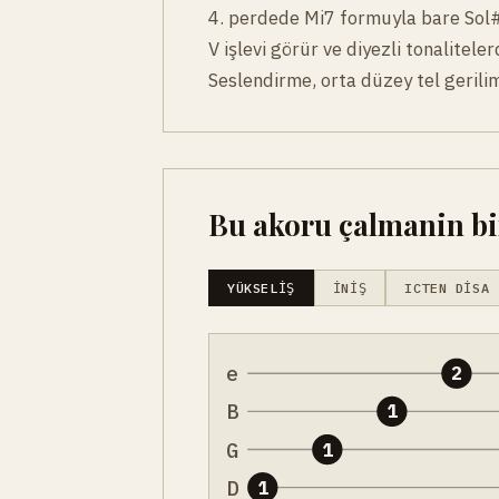
4. perdede Mi7 formuyla bare Sol#
V işlevi görür ve diyezli tonalitele
Seslendirme, orta düzey tel gerili
Bu akoru çalmanin bir
YÜKSELIŞ
İNIŞ
ICTEN DISA
e
2
B
1
G
1
D
1