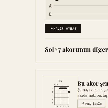
A
E
KALIP OYNAT
Sol#7 akorunun diger 
Bu akor şem
Şemayı yüksek çöz
yazdırmak, paylaşm
PNG INDIR