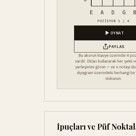
E
A
D
G
POZISYON 1 / 4
OYNAT
PAYLAS
Bu akorun klavye üzerinde 4 po
vardir. Okları kullanarak her şekli
yerleşimini görün — ve o notayi du
diyagram üzerindeki herhangi bir
dokunun.
İpuçları ve Püf Noktal