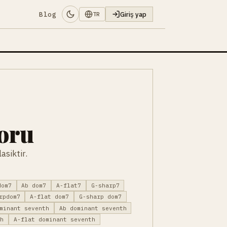
Blog
Giriş yap
TR
koru
asiktir.
dom7
Ab dom7
A-flat7
G-sharp7
rpdom7
A-flat dom7
G-sharp dom7
minant seventh
Ab dominant seventh
th
A-flat dominant seventh