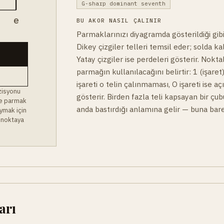
G-sharp dominant seventh
B
e
BU AKOR NASIL ÇALINIR
Parmaklarınızı diyagramda gösterildiği gibi
Dikey çizgiler telleri temsil eder; solda ka
Yatay çizgiler ise perdeleri gösterir. Noktal
parmağın kullanılacağını belirtir: 1 (işaret)
işareti o telin çalınmaması, O işareti ise a
zisyonu
gösterir. Birden fazla teli kapsayan bir çu
 ve parmak
anda bastırdığı anlamına gelir — buna bare
ymak için
 noktaya
arı