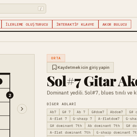
/
İLERLEME OLUŞTURUCU
İNTERAKTIF KLAVYE
AKOR BULUCU
ORTA
Kaydetmek icin giriş yapin
Sol#7 Gitar A
1
Dominant yedili. Sol#7, blues tınılı ve kl
2
DIGER ADLARI
Ab7
G# 7
Ab 7
G#dom7
Abdom7
G# 
A-flat 7
G-sharp 7
A-flatdom7
G-sha
G# dominant 7th
Ab dominant 7th
G# do
A-flat dominant 7th
G-sharp dominant 7