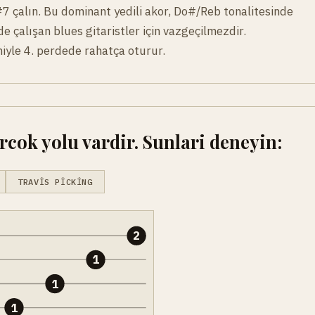
7 çalın. Bu dominant yedili akor, Do#/Reb tonalitesinde
rde çalışan blues gitaristler için vazgeçilmezdir.
miyle 4. perdede rahatça oturur.
cok yolu vardir. Sunlari deneyin:
TRAVIS PICKING
2
1
1
1