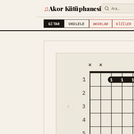
♫
Akor Kütüphanesi
GITAR
UKULELE
AKORLAR
DIZILER
×
×
1
1
1
2
3
4
5