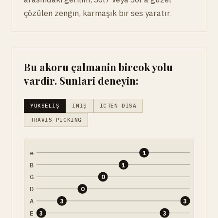
çözülen zengin, karmaşık bir ses yaratır.
Bu akoru çalmanin bircok yolu
vardir. Sunlari deneyin:
YÜKSELIŞ
İNIŞ
ICTEN DISA
TRAVIS PICKING
e
1
B
1
G
0
D
0
A
3
3
E
3
3