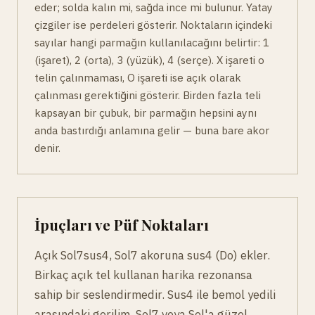
eder; solda kalın mi, sağda ince mi bulunur. Yatay
çizgiler ise perdeleri gösterir. Noktaların içindeki
sayılar hangi parmağın kullanılacağını belirtir: 1
(işaret), 2 (orta), 3 (yüzük), 4 (serçe). X işareti o
telin çalınmaması, O işareti ise açık olarak
çalınması gerektiğini gösterir. Birden fazla teli
kapsayan bir çubuk, bir parmağın hepsini aynı
anda bastırdığı anlamına gelir — buna bare akor
denir.
İpuçları ve Püf Noktaları
Açık Sol7sus4, Sol7 akoruna sus4 (Do) ekler.
Birkaç açık tel kullanan harika rezonansa
sahip bir seslendirmedir. Sus4 ile bemol yedili
arasındaki gerilim, Sol7 veya Sol'a güzel