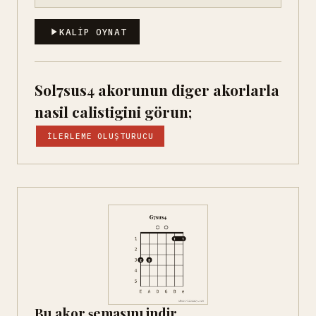
KALIP OYNAT
Sol7sus4 akorunun diger akorlarla
nasil calistigini görun;
İLERLEME OLUŞTURUCU
Bu akor şemasını indir