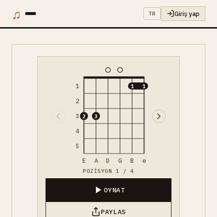
♫
Giriş yap
TR
1
1
1
2
3
2
3
4
5
E
A
D
G
B
e
POZISYON 1 / 4
OYNAT
PAYLAS