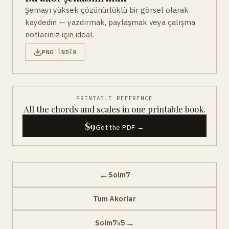
Şemayı yüksek çözünürlüklü bir görsel olarak
kaydedin — yazdırmak, paylaşmak veya çalışma
notlarınız için ideal.
PNG INDIR
PRINTABLE REFERENCE
All the chords and scales in one printable book.
$9
Get the PDF →
←
Solm7
Tum Akorlar
→
Solm7♭5