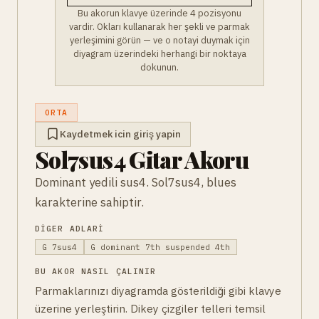
Bu akorun klavye üzerinde 4 pozisyonu
vardir. Okları kullanarak her şekli ve parmak
yerleşimini görün — ve o notayi duymak için
diyagram üzerindeki herhangi bir noktaya
dokunun.
ORTA
Kaydetmek icin giriş yapin
Sol7sus4 Gitar Akoru
Dominant yedili sus4. Sol7sus4, blues
karakterine sahiptir.
DIGER ADLARI
G 7sus4
G dominant 7th suspended 4th
BU AKOR NASIL ÇALINIR
Parmaklarınızı diyagramda gösterildiği gibi klavye
üzerine yerleştirin. Dikey çizgiler telleri temsil