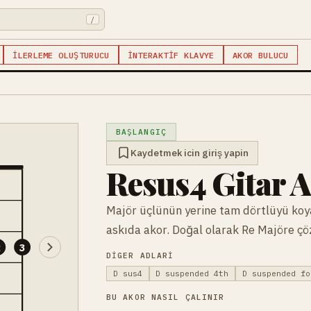
/
İLERLEME OLUŞTURUCU
İNTERAKTIF KLAVYE
AKOR BULUCU
BAŞLANGIÇ
Kaydetmek icin giriş yapin
Resus4 Gitar 
Majör üçlünün yerine tam dörtlüyü koy
askıda akor. Doğal olarak Re Majöre çö
2
3
DIGER ADLARI
D sus4
D suspended 4th
D suspended fo
BU AKOR NASIL ÇALINIR