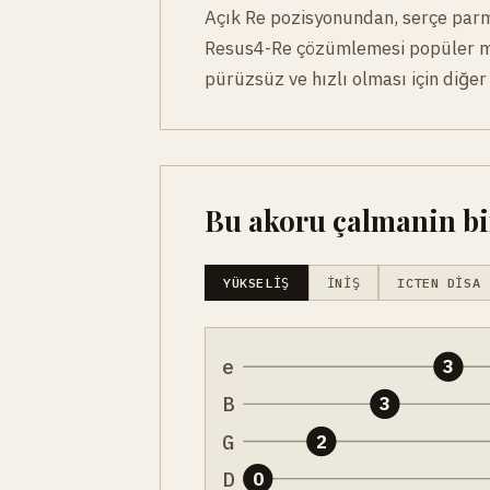
Açık Re pozisyonundan, serçe parmağ
Resus4-Re çözümlemesi popüler müz
pürüzsüz ve hızlı olması için diğer
Bu akoru çalmanin bir
YÜKSELIŞ
İNIŞ
ICTEN DISA
e
3
B
3
G
2
D
0