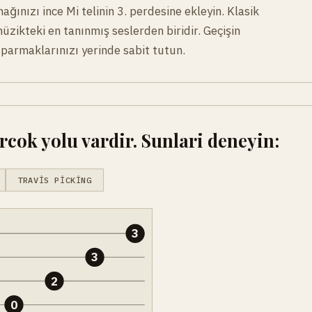
ınızı ince Mi telinin 3. perdesine ekleyin. Klasik
ikteki en tanınmış seslerden biridir. Geçişin
 parmaklarınızı yerinde sabit tutun.
cok yolu vardir. Sunlari deneyin:
TRAVIS PICKING
3
3
2
0