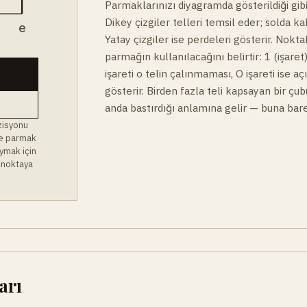
Parmaklarınızı diyagramda gösterildiği gibi
Dikey çizgiler telleri temsil eder; solda ka
B
e
Yatay çizgiler ise perdeleri gösterir. Noktal
parmağın kullanılacağını belirtir: 1 (işaret)
işareti o telin çalınmaması, O işareti ise a
gösterir. Birden fazla teli kapsayan bir çu
anda bastırdığı anlamına gelir — buna bare
zisyonu
 ve parmak
ymak için
 noktaya
arı