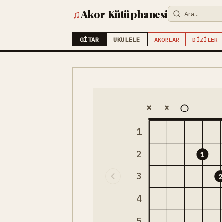
♫
Akor Kütüphanesi
GITAR
UKULELE
AKORLAR
DIZILER
×
×
1
2
1
3
4
5