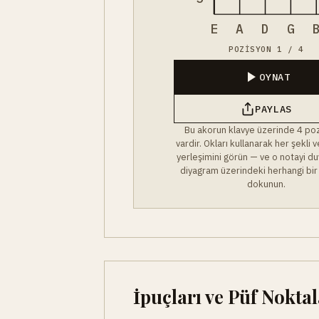
E
A
D
G
POZISYON 1 / 4
OYNAT
PAYLAS
Bu akorun klavye üzerinde 4 po
vardir. Okları kullanarak her şekli
yerleşimini görün — ve o notayi du
diyagram üzerindeki herhangi bir
dokunun.
İpuçları ve Püf Noktal