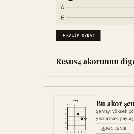
A
E
KALIP OYNAT
Resus4 akorunun diger
Bu akor şem
Şemayı yüksek çöz
yazdırmak, paylaşm
PNG INDIR