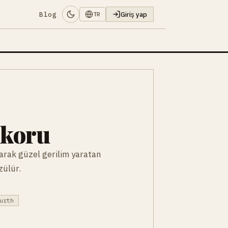
Blog
Giriş yap
TR
Akoru
arak güzel gerilim yaratan
zülür.
urth