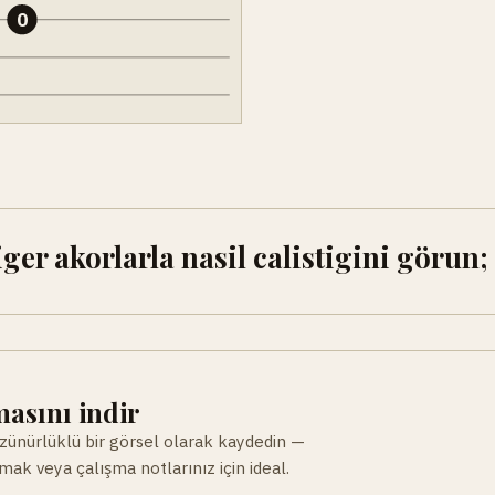
0
er akorlarla nasil calistigini görun;
asını indir
ünürlüklü bir görsel olarak kaydedin —
ak veya çalışma notlarınız için ideal.