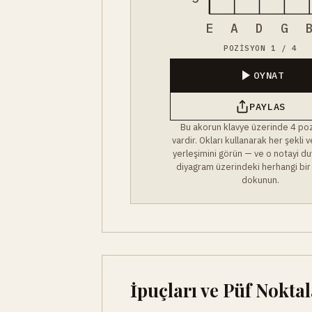
E
A
D
G
POZISYON 1 / 4
OYNAT
PAYLAS
Bu akorun klavye üzerinde 4 po
vardir. Okları kullanarak her şekli
yerleşimini görün — ve o notayi du
diyagram üzerindeki herhangi bir
dokunun.
İpuçları ve Püf Noktal