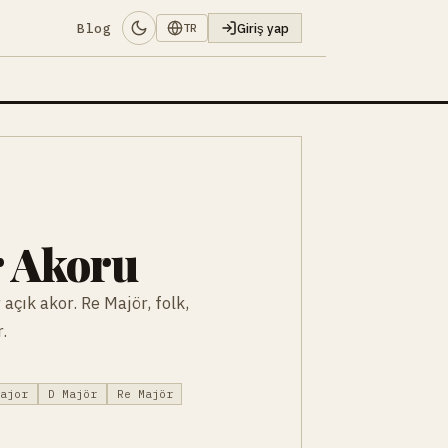
Blog
Giriş yap
TR
r Akoru
 açık akor. Re Majör, folk,
.
major
D Majör
Re Majör