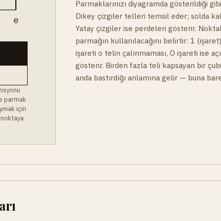
Parmaklarınızı diyagramda gösterildiği gibi
Dikey çizgiler telleri temsil eder; solda ka
B
e
Yatay çizgiler ise perdeleri gösterir. Noktal
parmağın kullanılacağını belirtir: 1 (işaret)
işareti o telin çalınmaması, O işareti ise a
gösterir. Birden fazla teli kapsayan bir çu
anda bastırdığı anlamına gelir — buna bare
zisyonu
 ve parmak
ymak için
 noktaya
arı