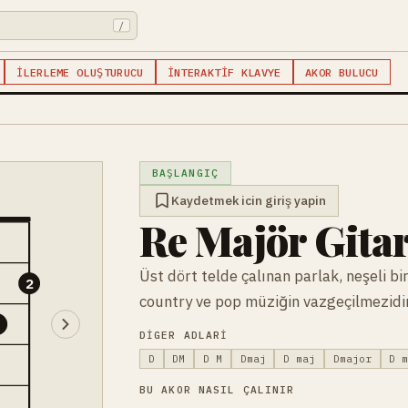
/
İLERLEME OLUŞTURUCU
İNTERAKTIF KLAVYE
AKOR BULUCU
BAŞLANGIÇ
Kaydetmek icin giriş yapin
Re Majör Gita
Üst dört telde çalınan parlak, neşeli bir
2
country ve pop müziğin vazgeçilmezidir
3
DIGER ADLARI
D
DM
D M
Dmaj
D maj
Dmajor
D 
BU AKOR NASIL ÇALINIR