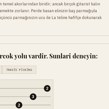
n temel akorlarından biridir; ancak birçok gitarist kalın
llemekte zorlanır. Perde basan elinizin baş parmağıyla
e üçüncü parmağınızın ucu ile La teline hafifçe dokunarak
cok yolu vardir. Sunlari deneyin:
TRAVIS PICKING
2
3
2