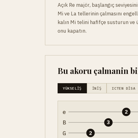
Açık Re majör, başlangıç seviyesini
Mi ve La tellerinin çalmasını enge
kalın Mi telini hafifçe susturun v
onu kapatın.
Bu akoru çalmanin bir
YÜKSELIŞ
İNIŞ
ICTEN DISA
e
2
B
3
G
2