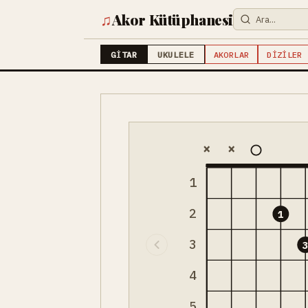
♫
Akor Kütüphanesi
GITAR
UKULELE
AKORLAR
DIZILER
×
×
1
2
1
3
4
5