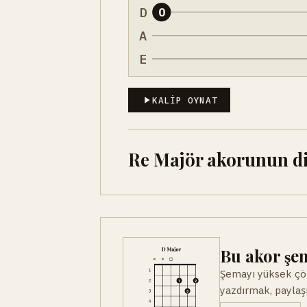
D
0
A
E
KALIP OYNAT
Re Majör akorunun dig
Bu akor şem
Şemayı yüksek çöz
yazdırmak, paylaşm