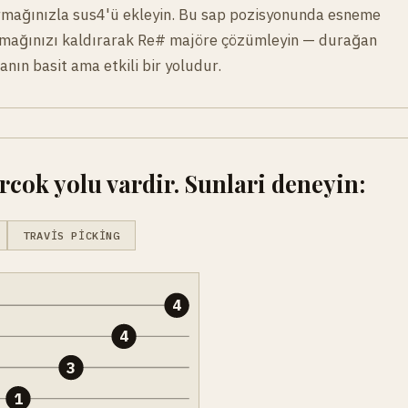
rmağınızla sus4'ü ekleyin. Bu sap pozisyonunda esneme
armağınızı kaldırarak Re# majöre çözümleyin — durağan
nın basit ama etkili bir yoludur.
cok yolu vardir. Sunlari deneyin:
TRAVIS PICKING
4
4
3
1