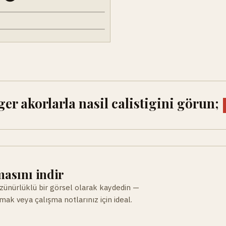
r akorlarla nasil calistigini görun;
asını indir
ünürlüklü bir görsel olarak kaydedin —
ak veya çalışma notlarınız için ideal.