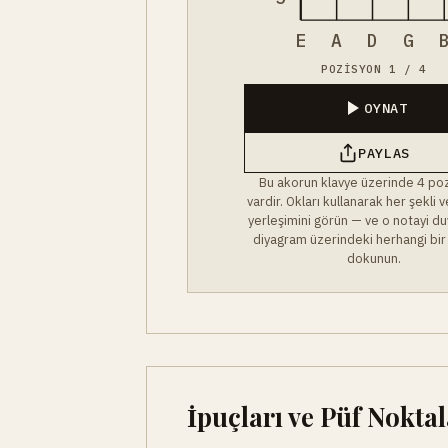
E
A
D
G
POZISYON 1 / 4
OYNAT
PAYLAS
Bu akorun klavye üzerinde 4 po
vardir. Okları kullanarak her şekli
yerleşimini görün — ve o notayi du
diyagram üzerindeki herhangi bir
dokunun.
İpuçları ve Püf Noktal