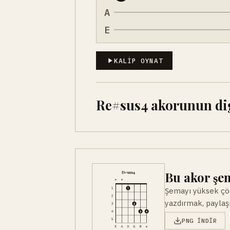
A
E
KALIP OYNAT
Re#sus4 akorunun dige
Bu akor şem
Şemayı yüksek çöz
yazdırmak, paylaşm
PNG INDIR