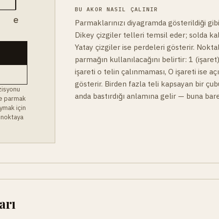
BU AKOR NASIL ÇALINIR
B
e
Parmaklarınızı diyagramda gösterildiği gibi
Dikey çizgiler telleri temsil eder; solda ka
Yatay çizgiler ise perdeleri gösterir. Noktal
parmağın kullanılacağını belirtir: 1 (işaret)
işareti o telin çalınmaması, O işareti ise a
gösterir. Birden fazla teli kapsayan bir çu
zisyonu
anda bastırdığı anlamına gelir — buna bare
 ve parmak
ymak için
 noktaya
arı