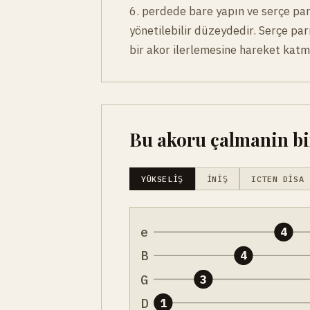
6. perdede bare yapın ve serçe pa
yönetilebilir düzeydedir. Serçe p
bir akor ilerlemesine hareket katma
Bu akoru çalmanin bir
YÜKSELIŞ
İNIŞ
ICTEN DISA
e
4
B
4
G
3
D
1