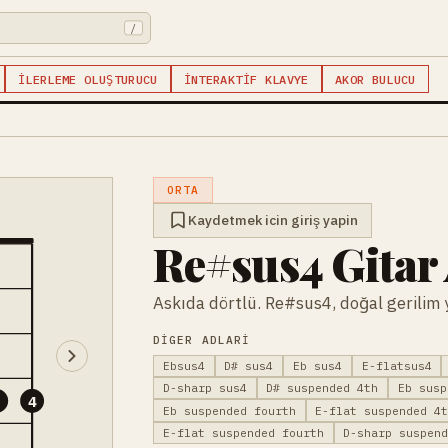
/
İLERLEME OLUŞTURUCU
İNTERAKTIF KLAVYE
AKOR BULUCU
ORTA
Kaydetmek icin giriş yapin
Re#sus4 Gitar
Askıda dörtlü. Re#sus4, doğal gerilim y
DIGER ADLARI
Ebsus4
D# sus4
Eb sus4
E-flatsus4
D-sharp sus4
D# suspended 4th
Eb susp
3
4
Eb suspended fourth
E-flat suspended 4
E-flat suspended fourth
D-sharp suspen