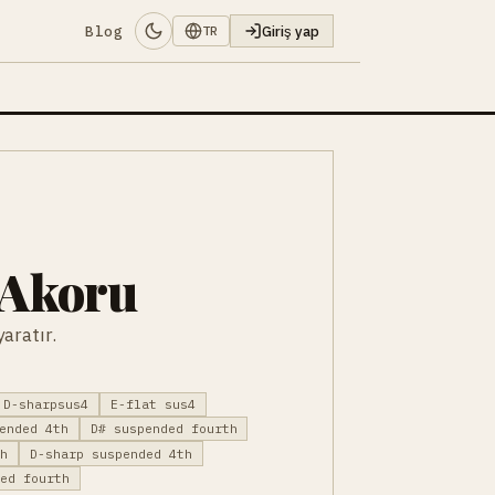
Blog
Giriş yap
TR
 Akoru
aratır.
D-sharpsus4
E-flat sus4
ended 4th
D# suspended fourth
th
D-sharp suspended 4th
ded fourth