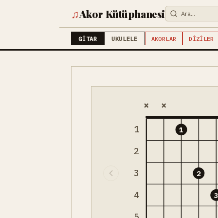
♫
Akor Kütüphanesi
GITAR
UKULELE
AKORLAR
DIZILER
×
×
1
1
2
3
2
4
5