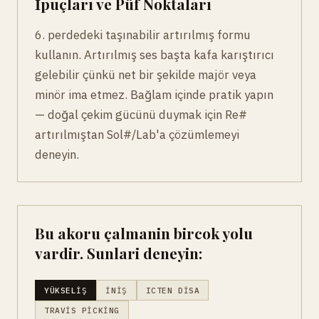
İpuçları ve Püf Noktaları
6. perdedeki taşınabilir artırılmış formu
kullanın. Artırılmış ses başta kafa karıştırıcı
gelebilir çünkü net bir şekilde majör veya
minör ima etmez. Bağlam içinde pratik yapın
— doğal çekim gücünü duymak için Re#
artırılmıştan Sol#/Lab'a çözümlemeyi
deneyin.
Bu akoru çalmanin bircok yolu
vardir. Sunlari deneyin:
YÜKSELIŞ
İNIŞ
ICTEN DISA
TRAVIS PICKING