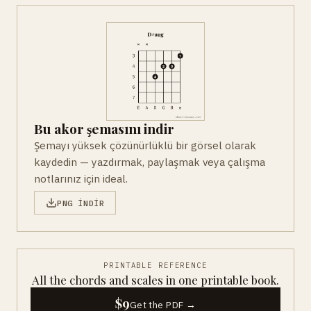
Bu akor şemasını indir
Şemayı yüksek çözünürlüklü bir görsel olarak
kaydedin — yazdırmak, paylaşmak veya çalışma
notlarınız için ideal.
PNG INDIR
PRINTABLE REFERENCE
All the chords and scales in one printable book.
$9
Get the PDF →