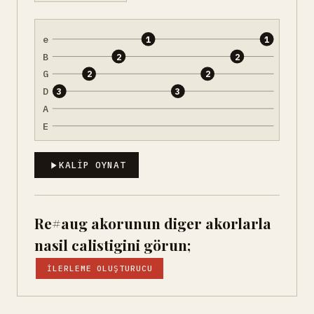
e
1
1
B
2
2
G
2
2
D
3
3
A
E
KALIP OYNAT
Re#aug akorunun diger akorlarla
nasil calistigini görun;
İLERLEME OLUŞTURUCU