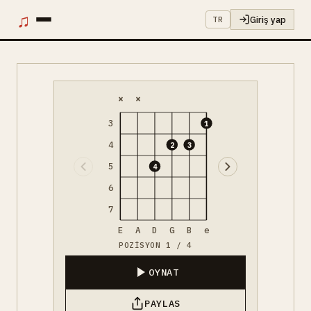
♫
Giriş yap
TR
×
×
3
1
4
2
3
5
4
6
7
E
A
D
G
B
e
POZISYON 1 / 4
OYNAT
PAYLAS