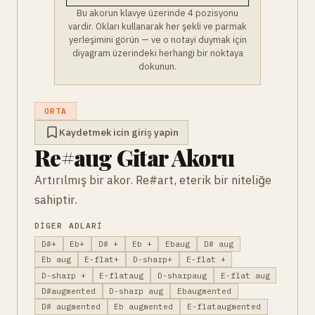
Bu akorun klavye üzerinde 4 pozisyonu
vardir. Okları kullanarak her şekli ve parmak
yerleşimini görün — ve o notayi duymak için
diyagram üzerindeki herhangi bir noktaya
dokunun.
ORTA
Kaydetmek icin giriş yapin
Re#aug Gitar Akoru
Artırılmış bir akor. Re#art, eterik bir niteliğe
sahiptir.
DIGER ADLARI
D#+
Eb+
D# +
Eb +
Ebaug
D# aug
Eb aug
E-flat+
D-sharp+
E-flat +
D-sharp +
E-flataug
D-sharpaug
E-flat aug
D#augmented
D-sharp aug
Ebaugmented
D# augmented
Eb augmented
E-flataugmented