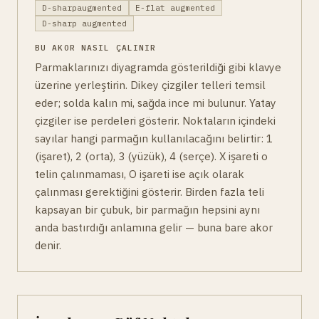
D-sharpaugmented
E-flat augmented
D-sharp augmented
BU AKOR NASIL ÇALINIR
Parmaklarınızı diyagramda gösterildiği gibi klavye
üzerine yerleştirin. Dikey çizgiler telleri temsil
eder; solda kalın mi, sağda ince mi bulunur. Yatay
çizgiler ise perdeleri gösterir. Noktaların içindeki
sayılar hangi parmağın kullanılacağını belirtir: 1
(işaret), 2 (orta), 3 (yüzük), 4 (serçe). X işareti o
telin çalınmaması, O işareti ise açık olarak
çalınması gerektiğini gösterir. Birden fazla teli
kapsayan bir çubuk, bir parmağın hepsini aynı
anda bastırdığı anlamına gelir — buna bare akor
denir.