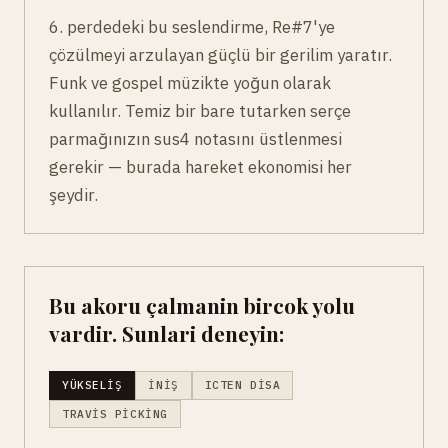
6. perdedeki bu seslendirme, Re#7'ye
çözülmeyi arzulayan güçlü bir gerilim yaratır.
Funk ve gospel müzikte yoğun olarak
kullanılır. Temiz bir bare tutarken serçe
parmağınızın sus4 notasını üstlenmesi
gerekir — burada hareket ekonomisi her
şeydir.
Bu akoru çalmanin bircok yolu
vardir. Sunlari deneyin:
YÜKSELIŞ
İNIŞ
ICTEN DISA
TRAVIS PICKING