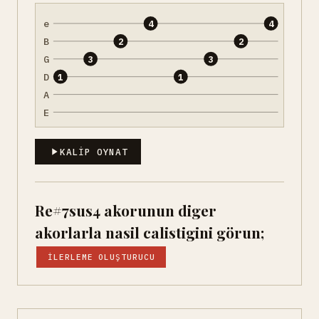
e
4
4
B
2
2
G
3
3
D
1
1
A
E
KALIP OYNAT
Re#7sus4 akorunun diger
akorlarla nasil calistigini görun;
İLERLEME OLUŞTURUCU