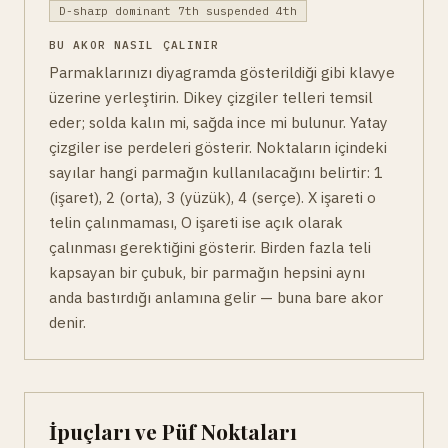
D-sharp dominant 7th suspended 4th
BU AKOR NASIL ÇALINIR
Parmaklarınızı diyagramda gösterildiği gibi klavye
üzerine yerleştirin. Dikey çizgiler telleri temsil
eder; solda kalın mi, sağda ince mi bulunur. Yatay
çizgiler ise perdeleri gösterir. Noktaların içindeki
sayılar hangi parmağın kullanılacağını belirtir: 1
(işaret), 2 (orta), 3 (yüzük), 4 (serçe). X işareti o
telin çalınmaması, O işareti ise açık olarak
çalınması gerektiğini gösterir. Birden fazla teli
kapsayan bir çubuk, bir parmağın hepsini aynı
anda bastırdığı anlamına gelir — buna bare akor
denir.
İpuçları ve Püf Noktaları