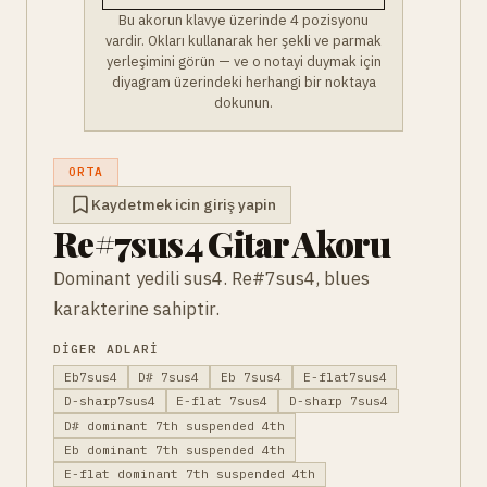
Bu akorun klavye üzerinde 4 pozisyonu
vardir. Okları kullanarak her şekli ve parmak
yerleşimini görün — ve o notayi duymak için
diyagram üzerindeki herhangi bir noktaya
dokunun.
ORTA
Kaydetmek icin giriş yapin
Re#7sus4 Gitar Akoru
Dominant yedili sus4. Re#7sus4, blues
karakterine sahiptir.
DIGER ADLARI
Eb7sus4
D# 7sus4
Eb 7sus4
E-flat7sus4
D-sharp7sus4
E-flat 7sus4
D-sharp 7sus4
D# dominant 7th suspended 4th
Eb dominant 7th suspended 4th
E-flat dominant 7th suspended 4th