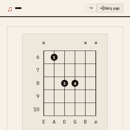
♫
Giriş yap
TR
×
×
×
6
1
7
8
3
4
9
10
E
A
D
G
B
e