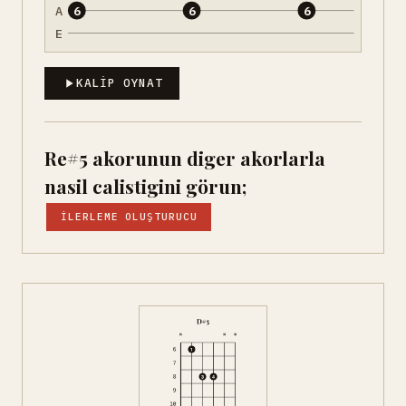
A
6
6
6
E
KALIP OYNAT
Re#5 akorunun diger akorlarla
nasil calistigini görun;
İLERLEME OLUŞTURUCU