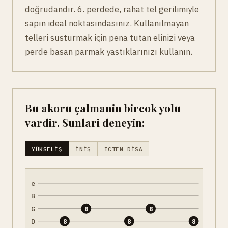
doğrudandır. 6. perdede, rahat tel gerilimiyle
sapın ideal noktasındasınız. Kullanılmayan
telleri susturmak için pena tutan elinizi veya
perde basan parmak yastıklarınızı kullanın.
Bu akoru çalmanin bircok yolu
vardir. Sunlari deneyin:
YÜKSELIŞ
İNIŞ
ICTEN DISA
e
B
G
8
8
D
8
8
8