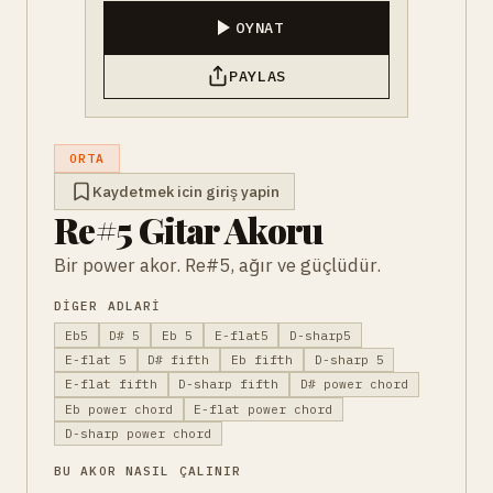
OYNAT
PAYLAS
ORTA
Kaydetmek icin giriş yapin
Re#5 Gitar Akoru
Bir power akor. Re#5, ağır ve güçlüdür.
DIGER ADLARI
Eb5
D# 5
Eb 5
E-flat5
D-sharp5
E-flat 5
D# fifth
Eb fifth
D-sharp 5
E-flat fifth
D-sharp fifth
D# power chord
Eb power chord
E-flat power chord
D-sharp power chord
BU AKOR NASIL ÇALINIR