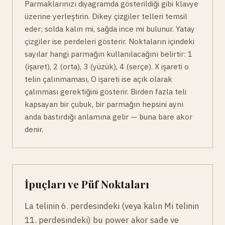
Parmaklarınızı diyagramda gösterildiği gibi klavye
üzerine yerleştirin. Dikey çizgiler telleri temsil
eder; solda kalın mi, sağda ince mi bulunur. Yatay
çizgiler ise perdeleri gösterir. Noktaların içindeki
sayılar hangi parmağın kullanılacağını belirtir: 1
(işaret), 2 (orta), 3 (yüzük), 4 (serçe). X işareti o
telin çalınmaması, O işareti ise açık olarak
çalınması gerektiğini gösterir. Birden fazla teli
kapsayan bir çubuk, bir parmağın hepsini aynı
anda bastırdığı anlamına gelir — buna bare akor
denir.
İpuçları ve Püf Noktaları
La telinin 6. perdesindeki (veya kalın Mi telinin
11. perdesindeki) bu power akor sade ve