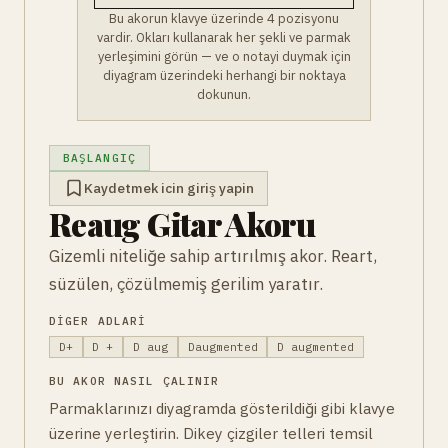
Bu akorun klavye üzerinde 4 pozisyonu
vardir. Okları kullanarak her şekli ve parmak
yerleşimini görün — ve o notayi duymak için
diyagram üzerindeki herhangi bir noktaya
dokunun.
BAŞLANGIÇ
Kaydetmek icin giriş yapin
Reaug Gitar Akoru
Gizemli niteliğe sahip artırılmış akor. Reart,
süzülen, çözülmemiş gerilim yaratır.
DIGER ADLARI
D+
D +
D aug
Daugmented
D augmented
BU AKOR NASIL ÇALINIR
Parmaklarınızı diyagramda gösterildiği gibi klavye
üzerine yerleştirin. Dikey çizgiler telleri temsil