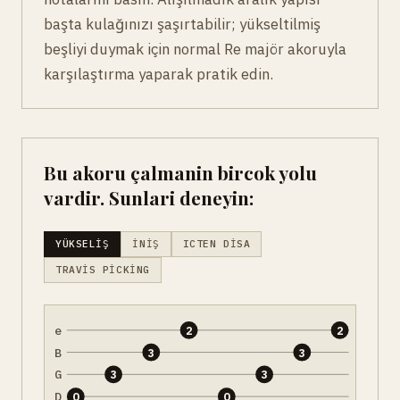
başta kulağınızı şaşırtabilir; yükseltilmiş
beşliyi duymak için normal Re majör akoruyla
karşılaştırma yaparak pratik edin.
Bu akoru çalmanin bircok yolu
vardir. Sunlari deneyin:
YÜKSELIŞ
İNIŞ
ICTEN DISA
TRAVIS PICKING
e
2
2
B
3
3
G
3
3
D
0
0