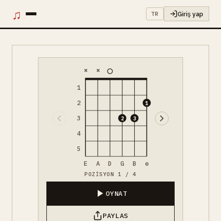
♫
Giriş yap
TR
×
×
1
2
1
3
2
3
4
5
E
A
D
G
B
e
POZISYON 1 / 4
OYNAT
PAYLAS