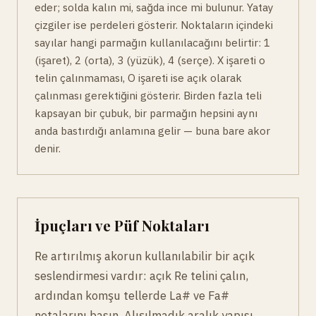
eder; solda kalın mi, sağda ince mi bulunur. Yatay
çizgiler ise perdeleri gösterir. Noktaların içindeki
sayılar hangi parmağın kullanılacağını belirtir: 1
(işaret), 2 (orta), 3 (yüzük), 4 (serçe). X işareti o
telin çalınmaması, O işareti ise açık olarak
çalınması gerektiğini gösterir. Birden fazla teli
kapsayan bir çubuk, bir parmağın hepsini aynı
anda bastırdığı anlamına gelir — buna bare akor
denir.
İpuçları ve Püf Noktaları
Re artırılmış akorun kullanılabilir bir açık
seslendirmesi vardır: açık Re telini çalın,
ardından komşu tellerde La# ve Fa#
notalarını basın. Alışılmadık aralık yapısı