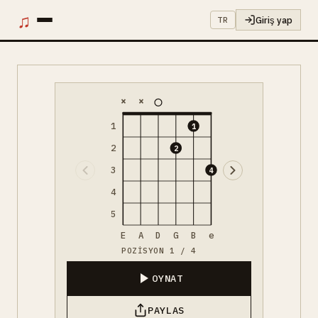
♫
Giriş yap
TR
×
×
1
1
2
2
3
4
4
5
E
A
D
G
B
e
POZISYON 1 / 4
OYNAT
PAYLAS