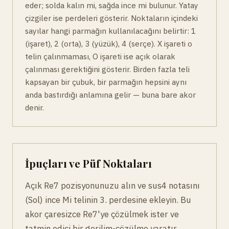
eder; solda kalın mi, sağda ince mi bulunur. Yatay
çizgiler ise perdeleri gösterir. Noktaların içindeki
sayılar hangi parmağın kullanılacağını belirtir: 1
(işaret), 2 (orta), 3 (yüzük), 4 (serçe). X işareti o
telin çalınmaması, O işareti ise açık olarak
çalınması gerektiğini gösterir. Birden fazla teli
kapsayan bir çubuk, bir parmağın hepsini aynı
anda bastırdığı anlamına gelir — buna bare akor
denir.
İpuçları ve Püf Noktaları
Açık Re7 pozisyonunuzu alın ve sus4 notasını
(Sol) ince Mi telinin 3. perdesine ekleyin. Bu
akor çaresizce Re7'ye çözülmek ister ve
tatmin edici bir gerilim-çözülme yaratır.