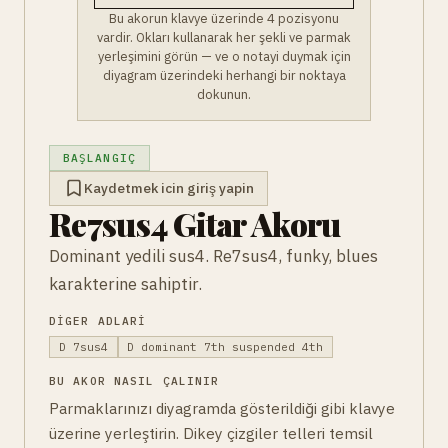
Bu akorun klavye üzerinde 4 pozisyonu
vardir. Okları kullanarak her şekli ve parmak
yerleşimini görün — ve o notayi duymak için
diyagram üzerindeki herhangi bir noktaya
dokunun.
BAŞLANGIÇ
Kaydetmek icin giriş yapin
Re7sus4 Gitar Akoru
Dominant yedili sus4. Re7sus4, funky, blues
karakterine sahiptir.
DIGER ADLARI
D 7sus4
D dominant 7th suspended 4th
BU AKOR NASIL ÇALINIR
Parmaklarınızı diyagramda gösterildiği gibi klavye
üzerine yerleştirin. Dikey çizgiler telleri temsil