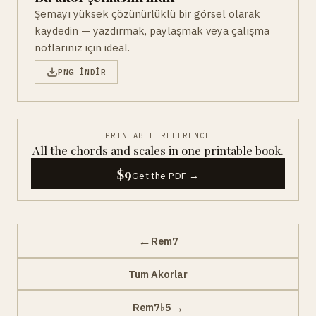
Şemayı yüksek çözünürlüklü bir görsel olarak
kaydedin — yazdırmak, paylaşmak veya çalışma
notlarınız için ideal.
PNG INDIR
PRINTABLE REFERENCE
All the chords and scales in one printable book.
$9
Get the PDF →
←
Rem7
Tum Akorlar
→
Rem7♭5