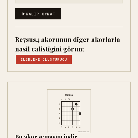
KALIP OYNAT
Re7sus4 akorunun diger akorlarla
nasil calistigini görun;
İLERLEME OLUŞTURUCU
Bu akor şemasını indir