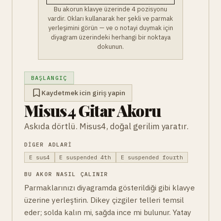
Bu akorun klavye üzerinde 4 pozisyonu
vardir. Okları kullanarak her şekli ve parmak
yerleşimini görün — ve o notayi duymak için
diyagram üzerindeki herhangi bir noktaya
dokunun.
BAŞLANGIÇ
Kaydetmek icin giriş yapin
Misus4 Gitar Akoru
Askıda dörtlü. Misus4, doğal gerilim yaratır.
DIGER ADLARI
E sus4
E suspended 4th
E suspended fourth
BU AKOR NASIL ÇALINIR
Parmaklarınızı diyagramda gösterildiği gibi klavye
üzerine yerleştirin. Dikey çizgiler telleri temsil
eder; solda kalın mi, sağda ince mi bulunur. Yatay