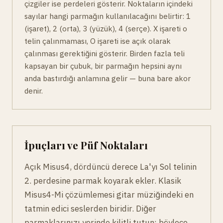
çizgiler ise perdeleri gösterir. Noktaların içindeki
sayılar hangi parmağın kullanılacağını belirtir: 1
(işaret), 2 (orta), 3 (yüzük), 4 (serçe). X işareti o
telin çalınmaması, O işareti ise açık olarak
çalınması gerektiğini gösterir. Birden fazla teli
kapsayan bir çubuk, bir parmağın hepsini aynı
anda bastırdığı anlamına gelir — buna bare akor
denir.
İpuçları ve Püf Noktaları
Açık Misus4, dördüncü derece La'yı Sol telinin
2. perdesine parmak koyarak ekler. Klasik
Misus4-Mi çözümlemesi gitar müziğindeki en
tatmin edici seslerden biridir. Diğer
parmaklarınızı yerinde kilitli tutun; böylece