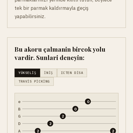
tek bir parmak kaldırmayla geçiş
yapabilirsiniz.
Bu akoru çalmanin bircok yolu
vardir. Sunlari deneyin:
YÜKSELIŞ
İNIŞ
ICTEN DISA
TRAVIS PICKING
e
0
B
0
G
2
D
2
A
2
2