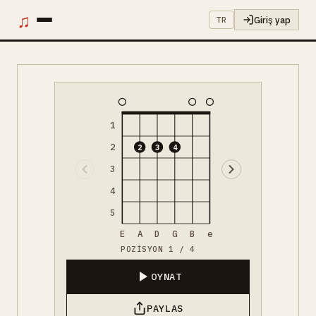
♫
Giriş yap
TR
1
2
2
3
4
3
4
5
E
A
D
G
B
e
POZISYON 1 / 4
OYNAT
PAYLAS