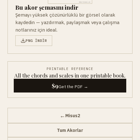
Bu akor şemasını indir
Şemayı yüksek çözünürlüklü bir görsel olarak
kaydedin — yazdırmak, paylaşmak veya çalışma
notlarınız için ideal.
PNG INDIR
PRINTABLE REFERENCE
All the chords and scales in one printable book.
$9
Get the PDF →
←
Misus2
Tum Akorlar