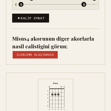
E
0
0
KALIP OYNAT
Misus4 akorunun diger akorlarla
nasil calistigini görun;
İLERLEME OLUŞTURUCU