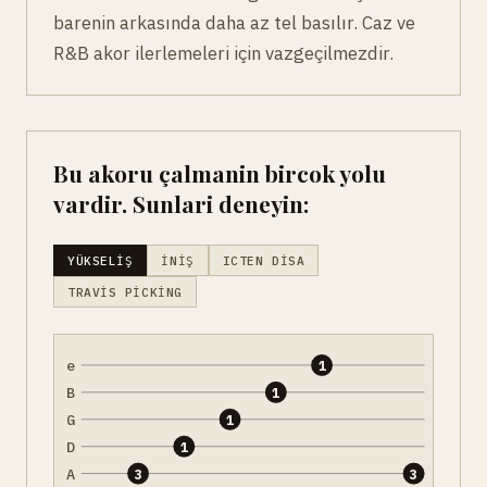
barenin arkasında daha az tel basılır. Caz ve
R&B akor ilerlemeleri için vazgeçilmezdir.
Bu akoru çalmanin bircok yolu
vardir. Sunlari deneyin:
YÜKSELIŞ
İNIŞ
ICTEN DISA
TRAVIS PICKING
e
1
B
1
G
1
D
1
A
3
3