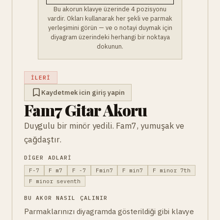
Bu akorun klavye üzerinde 4 pozisyonu
vardir. Okları kullanarak her şekli ve parmak
yerleşimini görün — ve o notayi duymak için
diyagram üzerindeki herhangi bir noktaya
dokunun.
İLERI
Kaydetmek icin giriş yapin
Fam7 Gitar Akoru
Duygulu bir minör yedili. Fam7, yumuşak ve
çağdaştır.
DIGER ADLARI
F-7
F m7
F -7
Fmin7
F min7
F minor 7th
F minor seventh
BU AKOR NASIL ÇALINIR
Parmaklarınızı diyagramda gösterildiği gibi klavye