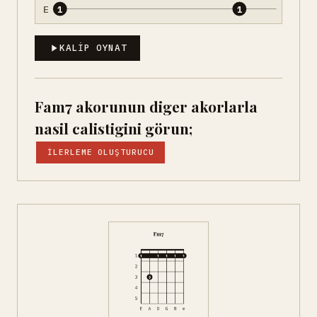
E
1
1
KALIP OYNAT
Fam7 akorunun diger akorlarla
nasil calistigini görun;
İLERLEME OLUŞTURUCU