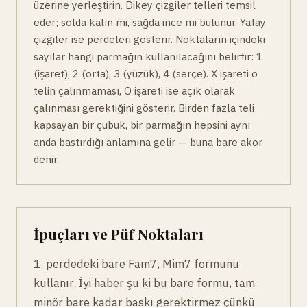
üzerine yerleştirin. Dikey çizgiler telleri temsil
eder; solda kalın mi, sağda ince mi bulunur. Yatay
çizgiler ise perdeleri gösterir. Noktaların içindeki
sayılar hangi parmağın kullanılacağını belirtir: 1
(işaret), 2 (orta), 3 (yüzük), 4 (serçe). X işareti o
telin çalınmaması, O işareti ise açık olarak
çalınması gerektiğini gösterir. Birden fazla teli
kapsayan bir çubuk, bir parmağın hepsini aynı
anda bastırdığı anlamına gelir — buna bare akor
denir.
İpuçları ve Püf Noktaları
1. perdedeki bare Fam7, Mim7 formunu
kullanır. İyi haber şu ki bu bare formu, tam
minör bare kadar baskı gerektirmez çünkü