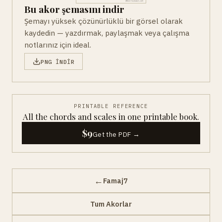
Bu akor şemasını indir
Şemayı yüksek çözünürlüklü bir görsel olarak
kaydedin — yazdırmak, paylaşmak veya çalışma
notlarınız için ideal.
PNG INDIR
PRINTABLE REFERENCE
All the chords and scales in one printable book.
$9
Get the PDF →
←
Famaj7
Tum Akorlar