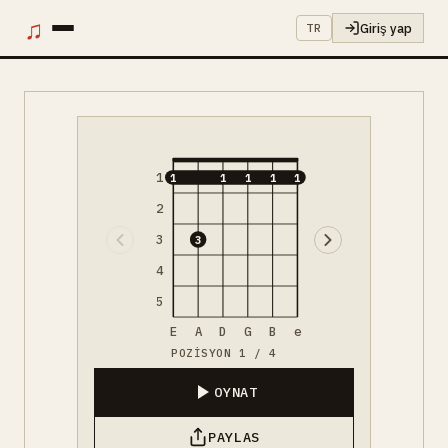
♫
Giriş yap
TR
1
1
1
1
1
1
2
3
3
4
5
E
A
D
G
B
e
POZISYON 1 / 4
OYNAT
PAYLAS