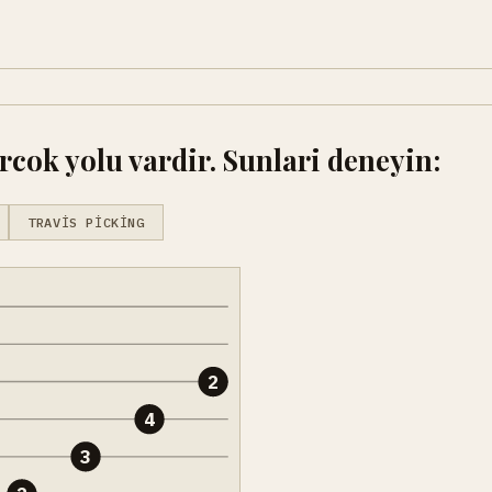
cok yolu vardir. Sunlari deneyin:
TRAVIS PICKING
2
4
3