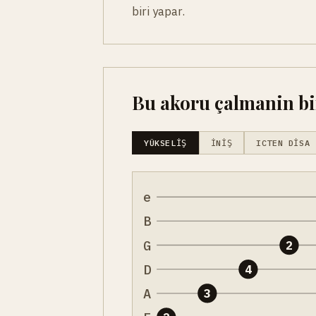
biri yapar.
Bu akoru çalmanin bir
YÜKSELIŞ
İNIŞ
ICTEN DISA
e
B
G
2
D
4
A
3