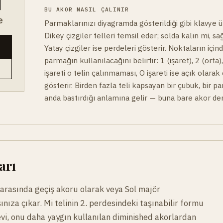
BU AKOR NASIL ÇALINIR
e
Parmaklarınızı diyagramda gösterildiği gibi klavye üz
Dikey çizgiler telleri temsil eder; solda kalın mi, sa
Yatay çizgiler ise perdeleri gösterir. Noktaların için
parmağın kullanılacağını belirtir: 1 (işaret), 2 (orta)
işareti o telin çalınmaması, O işareti ise açık olarak
gösterir. Birden fazla teli kapsayan bir çubuk, bir p
anda bastırdığı anlamına gelir — buna bare akor den
arı
l arasında geçiş akoru olarak veya Sol majör
ınıza çıkar. Mi telinin 2. perdesindeki taşınabilir formu
levi, onu daha yaygın kullanılan diminished akorlardan