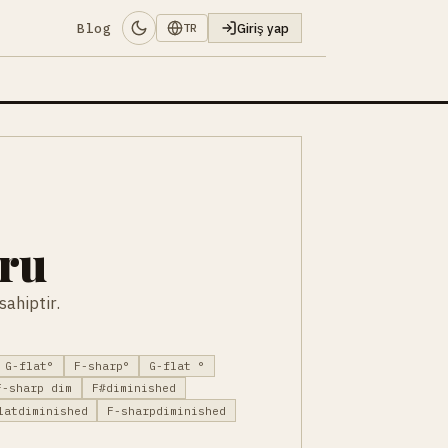
Blog
Giriş yap
TR
oru
sahiptir.
G-flat°
F-sharp°
G-flat °
F-sharp dim
F#diminished
latdiminished
F-sharpdiminished