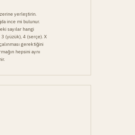
erine yerleştirin.
ğda ince mi bulunur.
deki sayılar hangi
, 3 (yüzük), 4 (serçe). X
 çalınması gerektiğini
armağın hepsini aynı
ir.