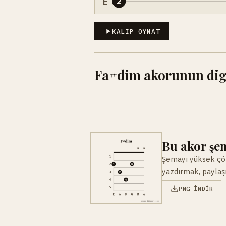
E
2
KALIP OYNAT
Fa#dim akorunun diger
Bu akor şem
Şemayı yüksek çöz
yazdırmak, paylaşm
PNG INDIR