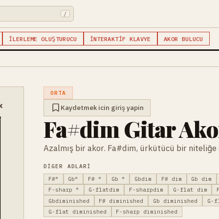
/
İLERLEME OLUŞTURUCU
İNTERAKTIF KLAVYE
AKOR BULUCU
ORTA
×
Kaydetmek icin giriş yapin
Fa#dim Gitar Ak
Azalmış bir akor. Fa#dim, ürkütücü bir niteliğe 
DIGER ADLARI
F#°
Gb°
F# °
Gb °
Gbdim
F# dim
Gb dim
F-sharp °
G-flatdim
F-sharpdim
G-flat dim
Gbdiminished
F# diminished
Gb diminished
G-f
G-flat diminished
F-sharp diminished