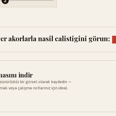
2
 akorlarla nasil calistigini görun;
asını indir
ünürlüklü bir görsel olarak kaydedin —
ak veya çalışma notlarınız için ideal.