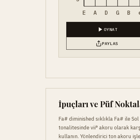
E
A
D
G
B
OYNAT
PAYLAS
İpuçları ve Püf Noktal
Fa# diminished sıklıkla Fa# ile So
tonalitesinde vii° akoru olarak karş
kullanın. Yönlendirici ton akoru iş