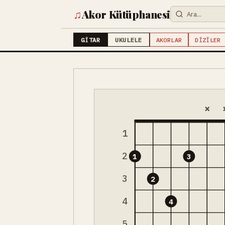
♫
Akor Kütüphanesi
GITAR
UKULELE
AKORLAR
DIZILER
×
1
2
1
3
3
2
4
4
5