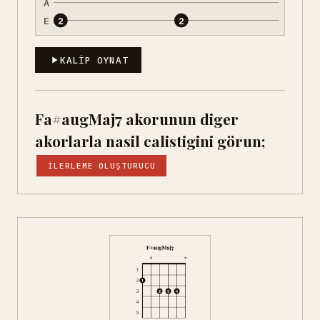
A
E
2
2
KALIP OYNAT
Fa#augMaj7 akorunun diger
akorlarla nasil calistigini görun;
İLERLEME OLUŞTURUCU