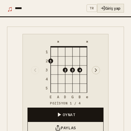
♫
Giriş yap
TR
×
×
1
2
1
3
2
3
4
4
5
E
A
D
G
B
e
POZISYON 1 / 4
OYNAT
PAYLAS