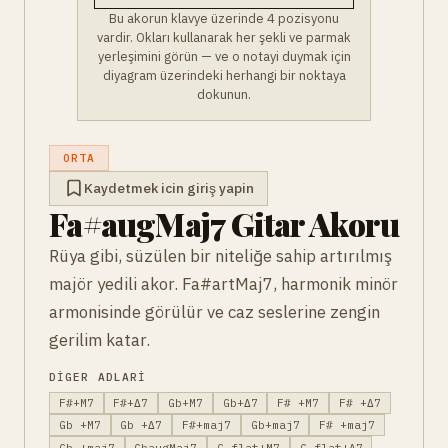
Bu akorun klavye üzerinde 4 pozisyonu
vardir. Okları kullanarak her şekli ve parmak
yerleşimini görün — ve o notayi duymak için
diyagram üzerindeki herhangi bir noktaya
dokunun.
ORTA
Kaydetmek icin giriş yapin
Fa#augMaj7 Gitar Akoru
Rüya gibi, süzülen bir niteliğe sahip artırılmış
majör yedili akor. Fa#artMaj7, harmonik minör
armonisinde görülür ve caz seslerine zengin
gerilim katar.
DIGER ADLARI
F#+M7
F#+Δ7
Gb+M7
Gb+Δ7
F# +M7
F# +Δ7
Gb +M7
Gb +Δ7
F#+maj7
Gb+maj7
F# +maj7
Gb +maj7
GbaugMaj7
G-flat+M7
G-flat+Δ7