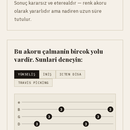
Sonuç kararsız ve eterealdır — renk akoru
olarak yararlıdır ama nadiren uzun süre
tutulur.
Bu akoru çalmanin bircok yolu
vardir. Sunlari deneyin:
YÜKSELIŞ
İNIŞ
ICTEN DISA
TRAVIS PICKING
e
B
3
3
G
3
3
D
3
3