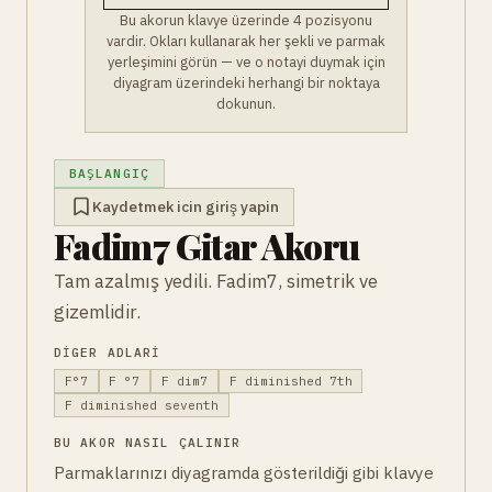
Bu akorun klavye üzerinde 4 pozisyonu
vardir. Okları kullanarak her şekli ve parmak
yerleşimini görün — ve o notayi duymak için
diyagram üzerindeki herhangi bir noktaya
dokunun.
BAŞLANGIÇ
Kaydetmek icin giriş yapin
Fadim7 Gitar Akoru
Tam azalmış yedili. Fadim7, simetrik ve
gizemlidir.
DIGER ADLARI
F°7
F °7
F dim7
F diminished 7th
F diminished seventh
BU AKOR NASIL ÇALINIR
Parmaklarınızı diyagramda gösterildiği gibi klavye