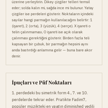
üzerine yerleştirin. Dikey çizgiler telleri temsil
eder; solda kalın mi, sağda ince mi bulunur. Yatay
çizgiler ise perdeleri gösterir. Noktaların içindeki
sayılar hangi parmağın kullanılacağını belirtir: 1
(işaret), 2 (orta), 3 (yüzük), 4 (serçe). X işareti o
telin çalınmaması, O işareti ise açık olarak
çalınması gerektiğini gösterir. Birden fazla teli
kapsayan bir çubuk, bir parmağın hepsini aynı
anda bastırdığı anlamına gelir — buna bare akor
denir.
İpuçları ve Püf Noktaları
1. perdedeki bu simetrik form 4., 7. ve 10.
perdelerde tekrar eder. Pratikte Fadim7,
popüler müzikteki en yaygın diminished yedili