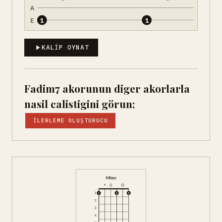
A
E
1
1
KALIP OYNAT
Fadim7 akorunun diger akorlarla
nasil calistigini görun;
İLERLEME OLUŞTURUCU