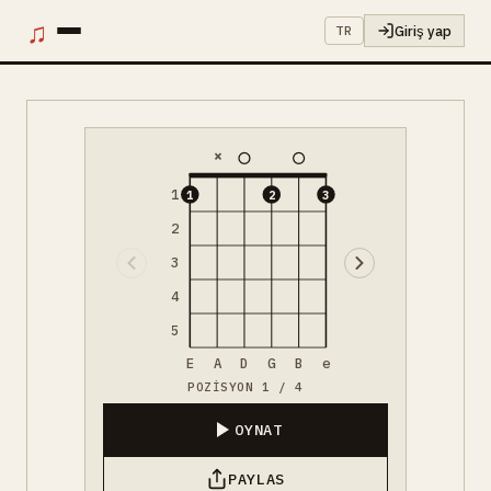
♫
Giriş yap
TR
×
1
1
2
3
2
3
4
5
E
A
D
G
B
e
POZISYON 1 / 4
OYNAT
PAYLAS