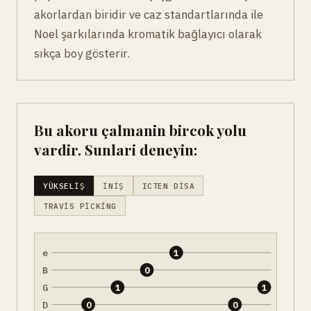
akorlardan biridir ve caz standartlarında ile
Noel şarkılarında kromatik bağlayıcı olarak
sıkça boy gösterir.
Bu akoru çalmanin bircok yolu
vardir. Sunlari deneyin:
YÜKSELIŞ
İNIŞ
ICTEN DISA
TRAVIS PICKING
e
1
B
0
G
1
1
D
0
0