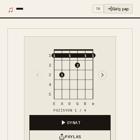
♫
Giriş yap
TR
1
1
1
1
1
2
2
3
3
4
5
E
A
D
G
B
e
POZISYON 1 / 4
OYNAT
PAYLAS