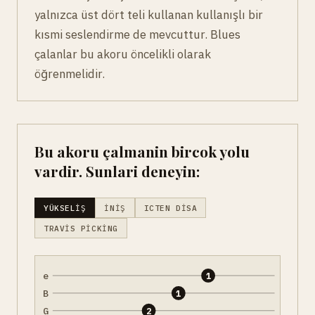
yalnızca üst dört teli kullanan kullanışlı bir
kısmi seslendirme de mevcuttur. Blues
çalanlar bu akoru öncelikli olarak
öğrenmelidir.
Bu akoru çalmanin bircok yolu
vardir. Sunlari deneyin:
YÜKSELIŞ
İNIŞ
ICTEN DISA
TRAVIS PICKING
e
1
B
1
G
2