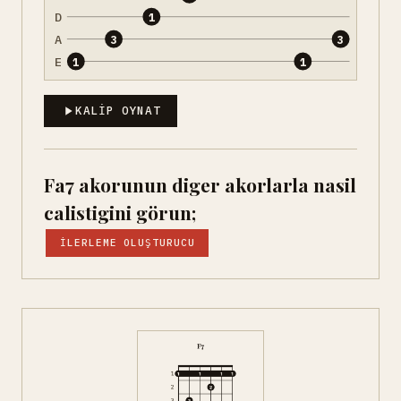
D
1
A
3
3
E
1
1
KALIP OYNAT
Fa7 akorunun diger akorlarla nasil
calistigini görun;
İLERLEME OLUŞTURUCU