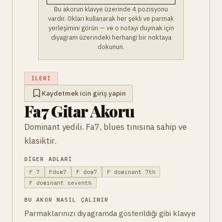
Bu akorun klavye üzerinde 4 pozisyonu
vardir. Okları kullanarak her şekli ve parmak
yerleşimini görün — ve o notayi duymak için
diyagram üzerindeki herhangi bir noktaya
dokunun.
İLERI
Kaydetmek icin giriş yapin
Fa7 Gitar Akoru
Dominant yedili. Fa7, blues tınısına sahip ve
klasiktir.
DIGER ADLARI
F 7
Fdom7
F dom7
F dominant 7th
F dominant seventh
BU AKOR NASIL ÇALINIR
Parmaklarınızı diyagramda gösterildiği gibi klavye