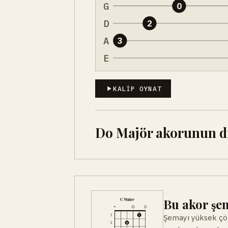
G
0
D
2
A
3
E
KALIP OYNAT
Do Majör akorunun dig
Bu akor şem
Şemayı yüksek çöz