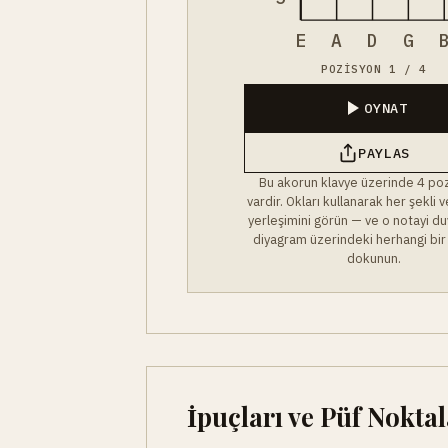
E
A
D
G
POZISYON 1 / 4
OYNAT
PAYLAS
Bu akorun klavye üzerinde 4 po
vardir. Okları kullanarak her şekli
yerleşimini görün — ve o notayi du
diyagram üzerindeki herhangi bir
dokunun.
İpuçları ve Püf Noktal