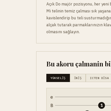
Açık Do majör pozisyonu, her yeni b
Mi telinin temiz çalması sık yaşan
kavislendirip bu teli susturmadığ
alçak tutarak parmaklarınızın klav
olmasını sağlayın.
Bu akoru çalmanin bir
YÜKSELIŞ
İNIŞ
ICTEN DISA
e
B
1