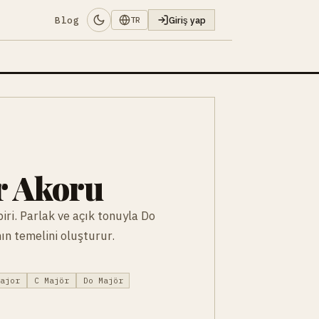
Blog
Giriş yap
TR
r Akoru
biri. Parlak ve açık tonuyla Do
ın temelini oluşturur.
major
C Majör
Do Majör