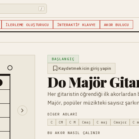
/
İLERLEME OLUŞTURUCU
İNTERAKTIF KLAVYE
AKOR BULUCU
BAŞLANGIÇ
Kaydetmek icin giriş yapin
Do Majör Gita
1
Her gitaristin öğrendiği ilk akorlardan 
Majör, popüler müzikteki sayısız şarkın
DIGER ADLARI
C
CM
C M
Cmaj
C maj
Cmajor
C 
BU AKOR NASIL ÇALINIR