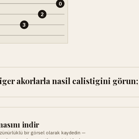
0
2
3
er akorlarla nasil calistigini görun
asını indir
ünürlüklü bir görsel olarak kaydedin —