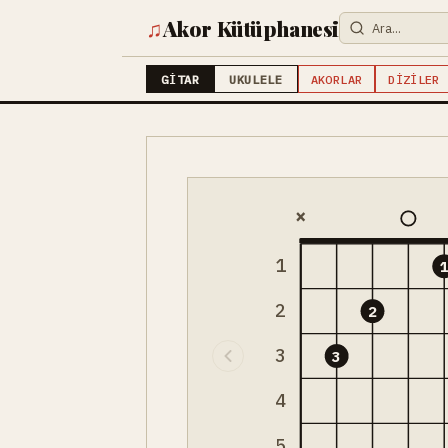
♫
Akor Kütüphanesi
GITAR
UKULELE
AKORLAR
DIZILER
×
1
2
2
3
3
4
5