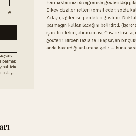
Parmaklarınızı diyagramda gösterildiği gibi
Dikey çizgiler telleri temsil eder; solda ka
B
e
Yatay çizgiler ise perdeleri gösterir. Noktal
parmağın kullanılacağını belirtir: 1 (işaret)
işareti o telin çalınmaması, O işareti ise a
gösterir. Birden fazla teli kapsayan bir çu
anda bastırdığı anlamına gelir — buna bare
zisyonu
 ve parmak
ymak için
 noktaya
arı