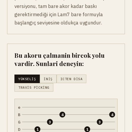
versiyonu, tam bare akor kadar baskı
gerektirmediği için Lam7 bare formuyla
başlangıç seviyesine oldukça uygundur.
Bu akoru çalmanin bircok yolu
vardir. Sunlari deneyin:
YÜKSELIŞ
İNIŞ
ICTEN DISA
TRAVIS PICKING
e
B
4
4
G
3
3
D
1
1