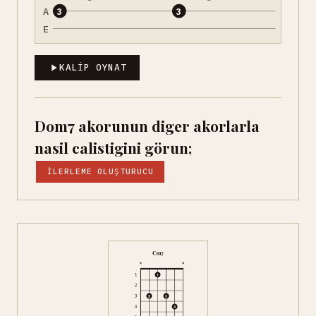
A
3
3
E
KALIP OYNAT
Dom7 akorunun diger akorlarla
nasil calistigini görun;
İLERLEME OLUŞTURUCU