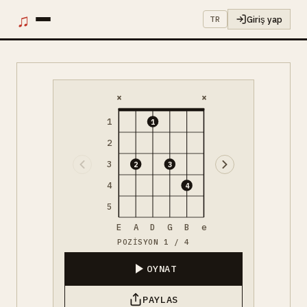
♫
Giriş yap
TR
×
×
1
1
2
3
2
3
4
4
5
E
A
D
G
B
e
POZISYON 1 / 4
OYNAT
PAYLAS