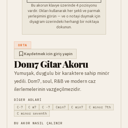
Bu akorun klavye üzerinde 4 pozisyonu
vardir. Okları kullanarak her şekli ve parmak
yerleşimini görün — ve o notayi duymak için
diyagram üzerindeki herhangi bir noktaya
dokunun.
ORTA
Kaydetmek icin giriş yapin
Dom7 Gitar Akoru
Yumuşak, duygulu bir karaktere sahip minör
yedili. Dom7, soul, R&B ve modern caz
ilerlemelerinin vazgeçilmezidir.
DIGER ADLARI
C-7
C m7
C -7
Cmin7
C min7
C minor 7th
C minor seventh
BU AKOR NASIL ÇALINIR