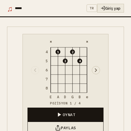
♫
Giriş yap
TR
×
×
4
1
2
5
3
4
6
7
8
E
A
D
G
B
e
POZISYON 1 / 4
OYNAT
PAYLAS