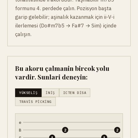
formunu 4. perdede çalın. Pozisyon başta
garip gelebilir; aşinalık kazanmak için ii-V-i
ilerlemesi (Do#m7b5 → Fa#7 → Sim) içinde
çalışın.
Bu akoru çalmanin bircok yolu
vardir. Sunlari deneyin:
YÜKSELIŞ
İNIŞ
ICTEN DISA
TRAVIS PICKING
e
B
2
2
G
1
1