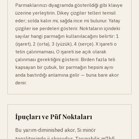
Parmaklarınızı diyagramda gösterildiği gibi klavye
üzerine yerleştirin. Dikey çizgiler telleri temsil
eder; solda kalın mi, sağda ince mi bulunur. Yatay
çizgiler ise perdeleri gösterir. Noktaların içindeki
sayılar hangi parmağın kullanılacağını belirtir: 1
(işaret), 2 (orta), 3 (yüzük), 4 (serçe). X işareti o
telin çalınmaması, O işareti ise açık olarak
çalınması gerektiğini gösterir. Birden fazla teli
kapsayan bir çubuk, bir parmağın hepsini aynı
anda bastırdığı anlamına gelir — buna bare akor
denir.
İpuçları ve Püf Noktaları
Bu yarım-diminished akor, Si minör
tonalitesinde ii akorudur. Taşınabilir m7b5