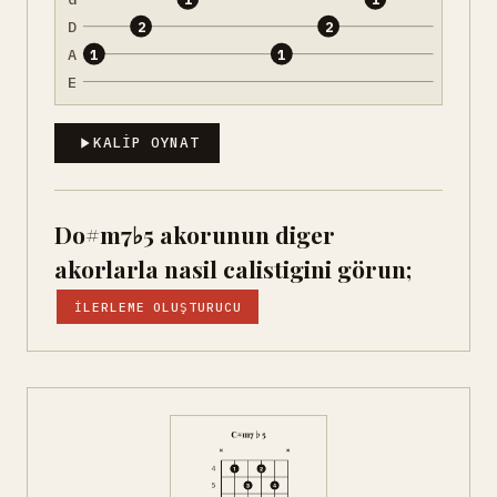
D
2
2
A
1
1
E
KALIP OYNAT
Do#m7♭5 akorunun diger
akorlarla nasil calistigini görun;
İLERLEME OLUŞTURUCU