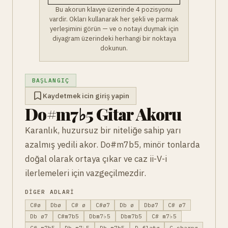
Bu akorun klavye üzerinde 4 pozisyonu
vardir. Okları kullanarak her şekli ve parmak
yerleşimini görün — ve o notayi duymak için
diyagram üzerindeki herhangi bir noktaya
dokunun.
BAŞLANGIÇ
Kaydetmek icin giriş yapin
Do#m7♭5 Gitar Akoru
Karanlık, huzursuz bir niteliğe sahip yarı
azalmış yedili akor. Do#m7b5, minör tonlarda
doğal olarak ortaya çıkar ve caz ii-V-i
ilerlemeleri için vazgeçilmezdir.
DIGER ADLARI
C#ø
Dbø
C# ø
C#ø7
Db ø
Dbø7
C# ø7
Db ø7
C#m7b5
Dbm7♭5
Dbm7b5
C# m7♭5
C# m7b5
Db m7♭5
Db m7b5
D-flatø
C-sharpø