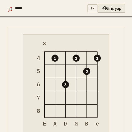
♫
Giriş yap
TR
×
4
1
1
1
5
2
6
3
7
8
E
A
D
G
B
e