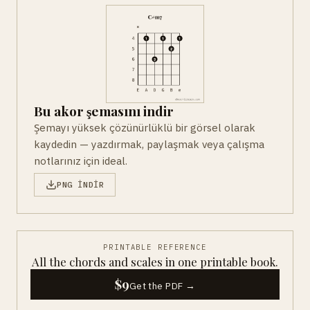
Bu akor şemasını indir
Şemayı yüksek çözünürlüklü bir görsel olarak
kaydedin — yazdırmak, paylaşmak veya çalışma
notlarınız için ideal.
PNG INDIR
PRINTABLE REFERENCE
All the chords and scales in one printable book.
$9
Get the PDF →