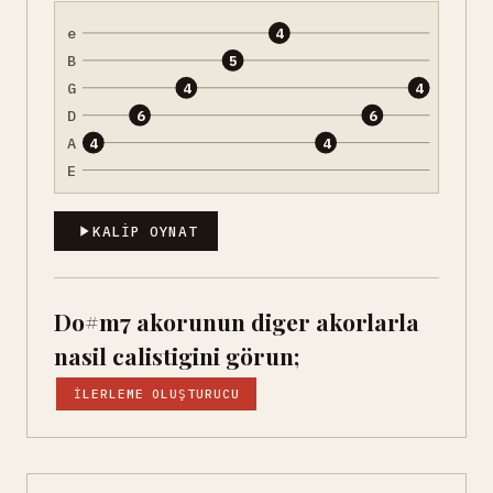
e
4
B
5
G
4
4
D
6
6
A
4
4
E
KALIP OYNAT
Do#m7 akorunun diger akorlarla
nasil calistigini görun;
İLERLEME OLUŞTURUCU