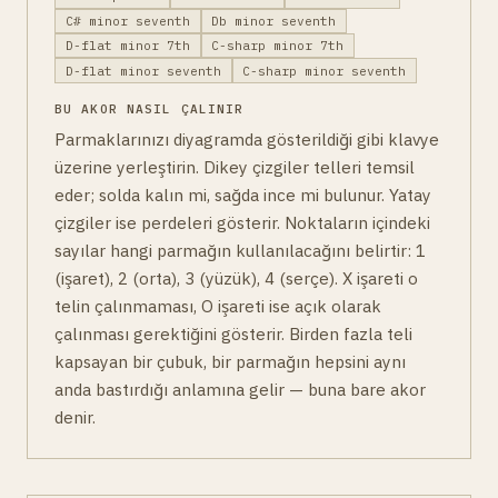
C# minor seventh
Db minor seventh
D-flat minor 7th
C-sharp minor 7th
D-flat minor seventh
C-sharp minor seventh
BU AKOR NASIL ÇALINIR
Parmaklarınızı diyagramda gösterildiği gibi klavye
üzerine yerleştirin. Dikey çizgiler telleri temsil
eder; solda kalın mi, sağda ince mi bulunur. Yatay
çizgiler ise perdeleri gösterir. Noktaların içindeki
sayılar hangi parmağın kullanılacağını belirtir: 1
(işaret), 2 (orta), 3 (yüzük), 4 (serçe). X işareti o
telin çalınmaması, O işareti ise açık olarak
çalınması gerektiğini gösterir. Birden fazla teli
kapsayan bir çubuk, bir parmağın hepsini aynı
anda bastırdığı anlamına gelir — buna bare akor
denir.