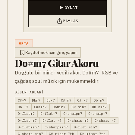
OYNAT
PAYLAS
ORTA
Kaydetmek icin giriş yapin
Do#m7 Gitar Akoru
Duygulu bir minör yedili akor. Do#m7, R&B ve
çağdaş soul müzik için mükemmeldir.
DIGER ADLARI
C#-7
Dbm7
Db-7
C# m7
C# -7
Db m7
Db -7
C#min7
Dbmin7
C# min7
Db min7
D-flatm7
D-flat-7
C-sharpm7
C-sharp-7
D-flat m7
D-flat -7
C-sharp m7
C-sharp -7
D-flatmin7
C-sharpmin7
D-flat min7
C-sharp min7
C# minor 7th
Db minor 7th