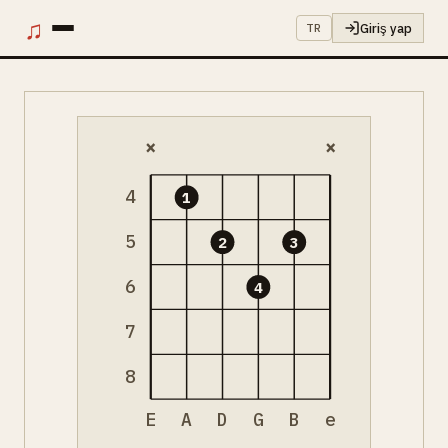
♫
Giriş yap
TR
×
×
4
1
5
2
3
6
4
7
8
E
A
D
G
B
e