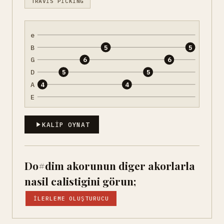
TRAVIS PICKING
e
B
5
5
G
6
6
D
5
5
A
4
4
E
KALIP OYNAT
Do#dim akorunun diger akorlarla
nasil calistigini görun;
İLERLEME OLUŞTURUCU