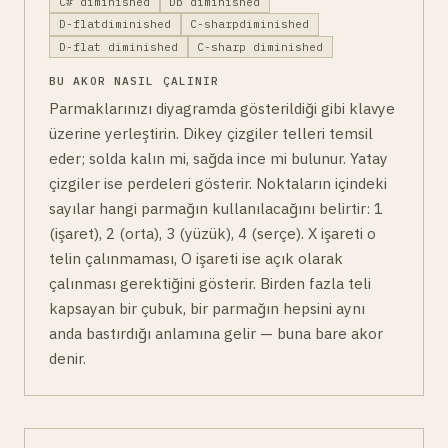
C# diminished
Db diminished
D-flatdiminished
C-sharpdiminished
D-flat diminished
C-sharp diminished
BU AKOR NASIL ÇALINIR
Parmaklarınızı diyagramda gösterildiği gibi klavye
üzerine yerleştirin. Dikey çizgiler telleri temsil
eder; solda kalın mi, sağda ince mi bulunur. Yatay
çizgiler ise perdeleri gösterir. Noktaların içindeki
sayılar hangi parmağın kullanılacağını belirtir: 1
(işaret), 2 (orta), 3 (yüzük), 4 (serçe). X işareti o
telin çalınmaması, O işareti ise açık olarak
çalınması gerektiğini gösterir. Birden fazla teli
kapsayan bir çubuk, bir parmağın hepsini aynı
anda bastırdığı anlamına gelir — buna bare akor
denir.