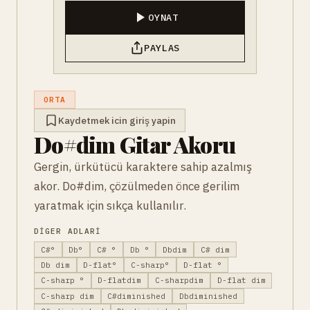
OYNAT
PAYLAS
ORTA
Kaydetmek icin giriş yapin
Do#dim Gitar Akoru
Gergin, ürkütücü karaktere sahip azalmış
akor. Do#dim, çözülmeden önce gerilim
yaratmak için sıkça kullanılır.
DIGER ADLARI
C#°
Db°
C# °
Db °
Dbdim
C# dim
Db dim
D-flat°
C-sharp°
D-flat °
C-sharp °
D-flatdim
C-sharpdim
D-flat dim
C-sharp dim
C#diminished
Dbdiminished