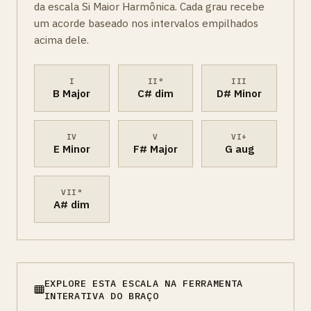
da escala Si Maior Harmônica. Cada grau recebe
um acorde baseado nos intervalos empilhados
acima dele.
I
II°
III
B Major
C# dim
D# Minor
IV
V
VI+
E Minor
F# Major
G aug
VII°
A# dim
EXPLORE ESTA ESCALA NA FERRAMENTA
INTERATIVA DO BRAÇO