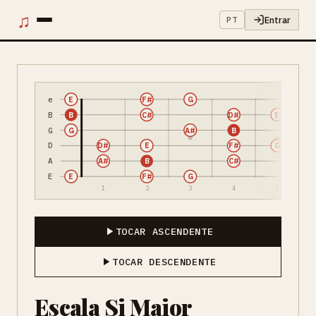
♫
Entrar
PT
e
E
F#
G
B
B
C#
D#
E
G
G
A#
B
D
D#
E
F#
G
A
A#
B
C#
E
E
F#
G
1
2
3
4
5
TOCAR ASCENDENTE
TOCAR DESCENDENTE
Escala Si Maior