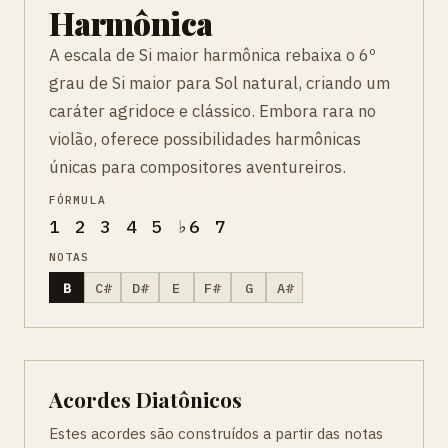
Harmônica
A escala de Si maior harmônica rebaixa o 6º
grau de Si maior para Sol natural, criando um
caráter agridoce e clássico. Embora rara no
violão, oferece possibilidades harmônicas
únicas para compositores aventureiros.
FÓRMULA
1 2 3 4 5 ♭6 7
NOTAS
B
C#
D#
E
F#
G
A#
Acordes Diatônicos
Estes acordes são construídos a partir das notas