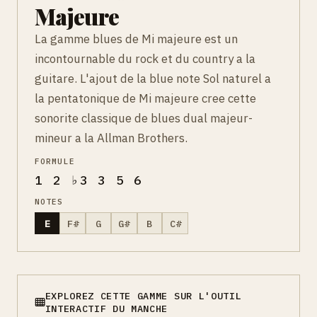
Majeure
La gamme blues de Mi majeure est un
incontournable du rock et du country a la
guitare. L'ajout de la blue note Sol naturel a
la pentatonique de Mi majeure cree cette
sonorite classique de blues dual majeur-
mineur a la Allman Brothers.
FORMULE
1 2 ♭3 3 5 6
NOTES
E
F#
G
G#
B
C#
EXPLOREZ CETTE GAMME SUR L'OUTIL
INTERACTIF DU MANCHE