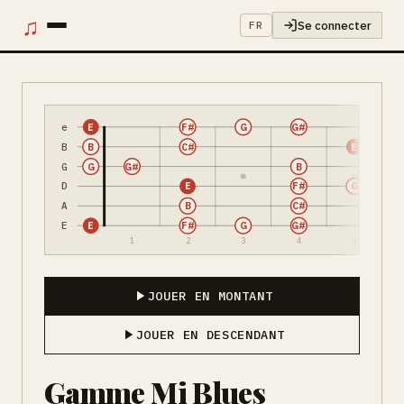
♫
Se connecter
FR
e
E
F#
G
G#
B
B
C#
E
G
G
G#
B
D
E
F#
G
A
B
C#
E
E
F#
G
G#
1
2
3
4
5
JOUER EN MONTANT
JOUER EN DESCENDANT
Gamme Mi Blues