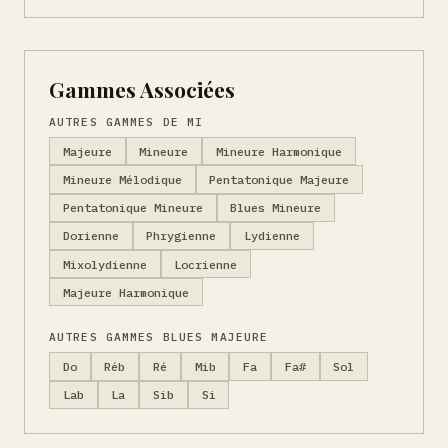
Gammes Associées
AUTRES GAMMES DE MI
Majeure
Mineure
Mineure Harmonique
Mineure Mélodique
Pentatonique Majeure
Pentatonique Mineure
Blues Mineure
Dorienne
Phrygienne
Lydienne
Mixolydienne
Locrienne
Majeure Harmonique
AUTRES GAMMES BLUES MAJEURE
Do
Réb
Ré
Mib
Fa
Fa#
Sol
Lab
La
Sib
Si