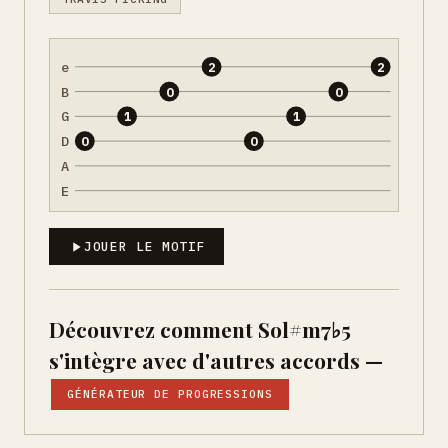
e
2
2
B
0
0
G
1
1
D
0
0
A
E
JOUER LE MOTIF
Découvrez comment Sol#m7♭5
s'intègre avec d'autres accords —
GÉNÉRATEUR DE PROGRESSIONS