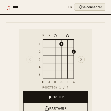
♫
Se connecter
FR
×
×
1
1
2
3
3
4
5
E
A
D
G
B
e
POSITION 1 / 4
JOUER
PARTAGER