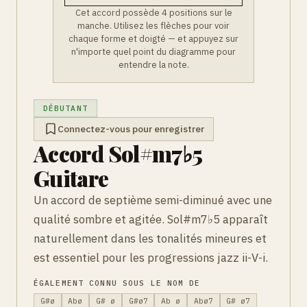
Cet accord possède 4 positions sur le
manche. Utilisez les flèches pour voir
chaque forme et doigté — et appuyez sur
n'importe quel point du diagramme pour
entendre la note.
DÉBUTANT
Connectez-vous pour enregistrer
Accord Sol#m7♭5
Guitare
Un accord de septième semi-diminué avec une
qualité sombre et agitée. Sol#m7♭5 apparaît
naturellement dans les tonalités mineures et
est essentiel pour les progressions jazz ii-V-i.
ÉGALEMENT CONNU SOUS LE NOM DE
G#ø
Abø
G# ø
G#ø7
Ab ø
Abø7
G# ø7