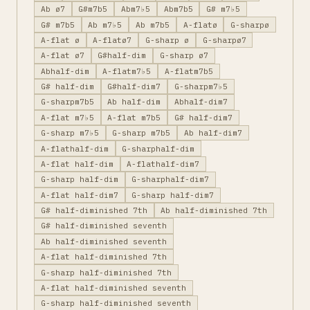
Ab ø7
G#m7b5
Abm7♭5
Abm7b5
G# m7♭5
G# m7b5
Ab m7♭5
Ab m7b5
A-flatø
G-sharpø
A-flat ø
A-flatø7
G-sharp ø
G-sharpø7
A-flat ø7
G#half-dim
G-sharp ø7
Abhalf-dim
A-flatm7♭5
A-flatm7b5
G# half-dim
G#half-dim7
G-sharpm7♭5
G-sharpm7b5
Ab half-dim
Abhalf-dim7
A-flat m7♭5
A-flat m7b5
G# half-dim7
G-sharp m7♭5
G-sharp m7b5
Ab half-dim7
A-flathalf-dim
G-sharphalf-dim
A-flat half-dim
A-flathalf-dim7
G-sharp half-dim
G-sharphalf-dim7
A-flat half-dim7
G-sharp half-dim7
G# half-diminished 7th
Ab half-diminished 7th
G# half-diminished seventh
Ab half-diminished seventh
A-flat half-diminished 7th
G-sharp half-diminished 7th
A-flat half-diminished seventh
G-sharp half-diminished seventh