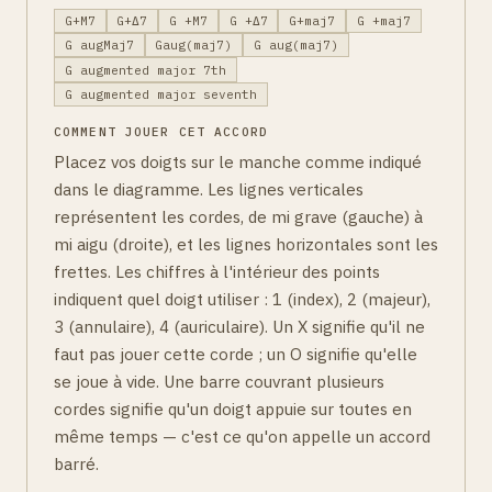
G+M7
G+Δ7
G +M7
G +Δ7
G+maj7
G +maj7
G augMaj7
Gaug(maj7)
G aug(maj7)
G augmented major 7th
G augmented major seventh
COMMENT JOUER CET ACCORD
Placez vos doigts sur le manche comme indiqué
dans le diagramme. Les lignes verticales
représentent les cordes, de mi grave (gauche) à
mi aigu (droite), et les lignes horizontales sont les
frettes. Les chiffres à l'intérieur des points
indiquent quel doigt utiliser : 1 (index), 2 (majeur),
3 (annulaire), 4 (auriculaire). Un X signifie qu'il ne
faut pas jouer cette corde ; un O signifie qu'elle
se joue à vide. Une barre couvrant plusieurs
cordes signifie qu'un doigt appuie sur toutes en
même temps — c'est ce qu'on appelle un accord
barré.