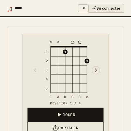
♫
Se connecter
FR
×
×
1
1
2
3
3
4
5
E
A
D
G
B
e
POSITION 1 / 4
JOUER
PARTAGER