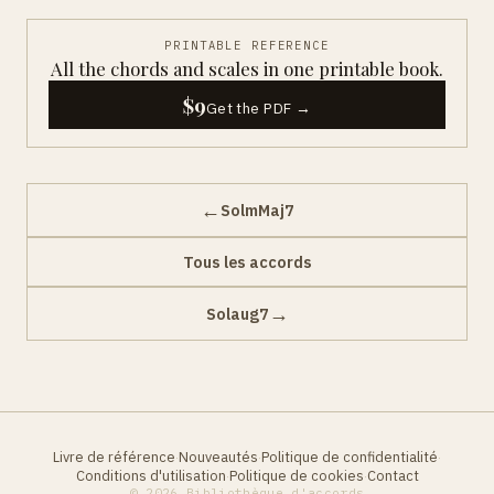
PRINTABLE REFERENCE
All the chords and scales in one printable book.
$9
Get the PDF →
←
SolmMaj7
Tous les accords
→
Solaug7
Livre de référence
Nouveautés
Politique de confidentialité
·
·
·
Conditions d'utilisation
Politique de cookies
Contact
·
·
© 2026 Bibliothèque d'accords