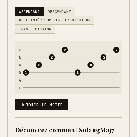
ASCENDANT
DESCENDANT
DE L'INTÉRIEUR VERS L'EXTÉRIEUR
TRAVIS PICKING
e
2
2
B
0
0
G
0
0
D
1
1
A
E
JOUER LE MOTIF
Découvrez comment SolaugMaj7