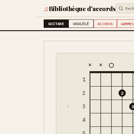
♫
Bibliothèque d'accords
GUITARE
UKULÉLÉ
ACCORDS
GAMMES
×
×
1
2
2
3
4
5