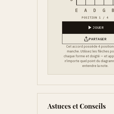
E
A
D
G
POSITION 1 / 4
JOUER
PARTAGER
Cet accord possède 4 positions
manche. Utilisez les flèches po
chaque forme et doigté — et app
n'importe quel point du diagra
entendre la note.
Astuces et Conseils