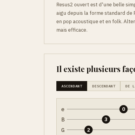
Resus2 ouvert est d'une belle simpl
aigu depuis la forme standard de R
en pop acoustique et en folk. Alt
mais efficace.
Il existe plusieurs faç
ASCENDANT
DESCENDANT
DE L
e
0
B
3
G
2