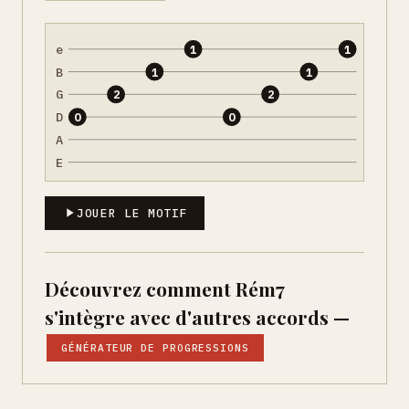
e
1
1
B
1
1
G
2
2
D
0
0
A
E
JOUER LE MOTIF
Découvrez comment Rém7
s'intègre avec d'autres accords —
GÉNÉRATEUR DE PROGRESSIONS