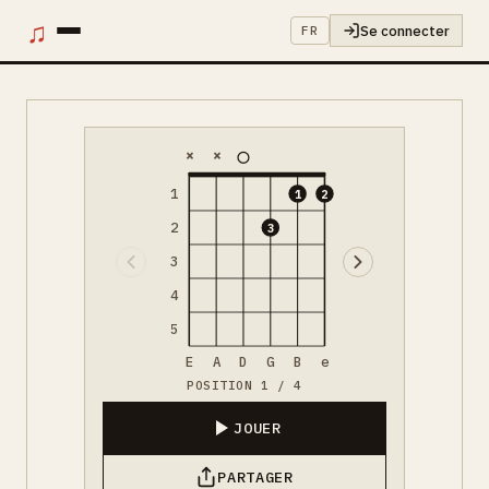
♫
Se connecter
FR
×
×
1
1
2
2
3
3
4
5
E
A
D
G
B
e
POSITION 1 / 4
JOUER
PARTAGER