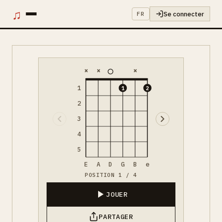
♫
Se connecter
FR
×
×
×
1
1
2
2
3
4
5
E
A
D
G
B
e
POSITION 1 / 4
JOUER
PARTAGER