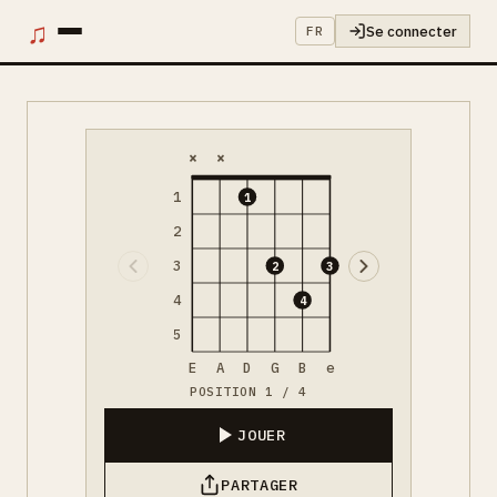
♫
Se connecter
FR
×
×
1
1
2
3
2
3
4
4
5
E
A
D
G
B
e
POSITION 1 / 4
JOUER
PARTAGER