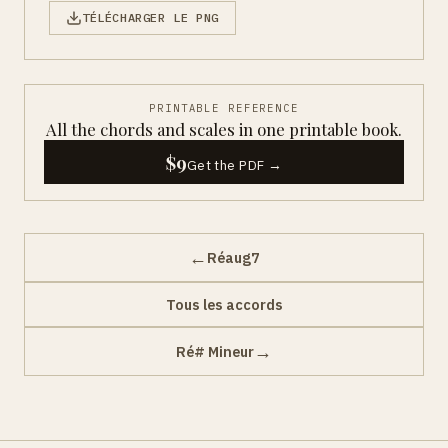
TÉLÉCHARGER LE PNG
PRINTABLE REFERENCE
All the chords and scales in one printable book.
$9
Get the PDF →
←
Réaug7
Tous les accords
→
Ré# Mineur