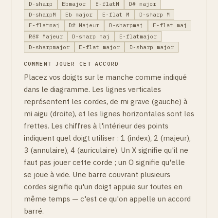
D-sharp
Ebmajor
E-flatM
D# major
D-sharpM
Eb major
E-flat M
D-sharp M
E-flatmaj
D# Majeur
D-sharpmaj
E-flat maj
Ré# Majeur
D-sharp maj
E-flatmajor
D-sharpmajor
E-flat major
D-sharp major
COMMENT JOUER CET ACCORD
Placez vos doigts sur le manche comme indiqué
dans le diagramme. Les lignes verticales
représentent les cordes, de mi grave (gauche) à
mi aigu (droite), et les lignes horizontales sont les
frettes. Les chiffres à l'intérieur des points
indiquent quel doigt utiliser : 1 (index), 2 (majeur),
3 (annulaire), 4 (auriculaire). Un X signifie qu'il ne
faut pas jouer cette corde ; un O signifie qu'elle
se joue à vide. Une barre couvrant plusieurs
cordes signifie qu'un doigt appuie sur toutes en
même temps — c'est ce qu'on appelle un accord
barré.