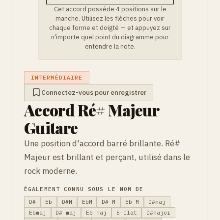
Cet accord possède 4 positions sur le
manche. Utilisez les flèches pour voir
chaque forme et doigté — et appuyez sur
n'importe quel point du diagramme pour
entendre la note.
INTERMÉDIAIRE
Connectez-vous pour enregistrer
Accord Ré# Majeur
Guitare
Une position d'accord barré brillante. Ré#
Majeur est brillant et perçant, utilisé dans le
rock moderne.
ÉGALEMENT CONNU SOUS LE NOM DE
D#
Eb
D#M
EbM
D# M
Eb M
D#maj
Ebmaj
D# maj
Eb maj
E-flat
D#major