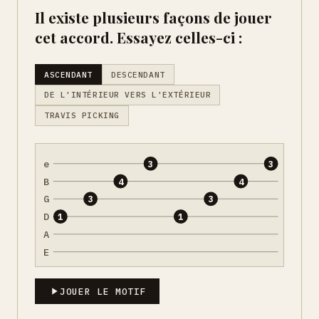
Il existe plusieurs façons de jouer
cet accord. Essayez celles-ci :
ASCENDANT
DESCENDANT
DE L'INTÉRIEUR VERS L'EXTÉRIEUR
TRAVIS PICKING
e
3
3
B
4
4
G
3
3
D
1
1
A
E
JOUER LE MOTIF