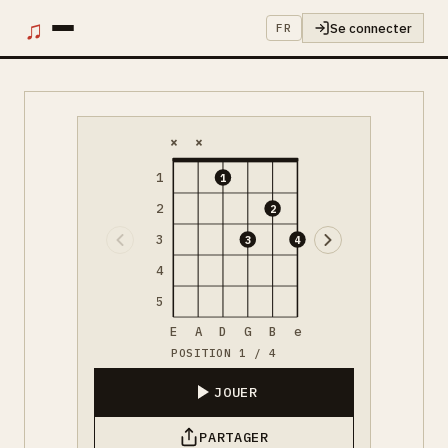
♫
Se connecter
FR
×
×
1
1
2
2
3
3
4
4
5
E
A
D
G
B
e
POSITION 1 / 4
JOUER
PARTAGER