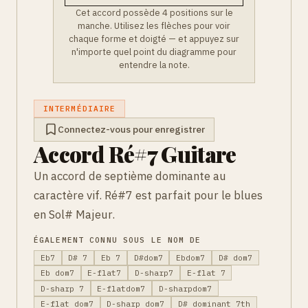
Cet accord possède 4 positions sur le
manche. Utilisez les flèches pour voir
chaque forme et doigté — et appuyez sur
n'importe quel point du diagramme pour
entendre la note.
INTERMÉDIAIRE
Connectez-vous pour enregistrer
Accord Ré#7 Guitare
Un accord de septième dominante au
caractère vif. Ré#7 est parfait pour le blues
en Sol# Majeur.
ÉGALEMENT CONNU SOUS LE NOM DE
Eb7
D# 7
Eb 7
D#dom7
Ebdom7
D# dom7
Eb dom7
E-flat7
D-sharp7
E-flat 7
D-sharp 7
E-flatdom7
D-sharpdom7
E-flat dom7
D-sharp dom7
D# dominant 7th