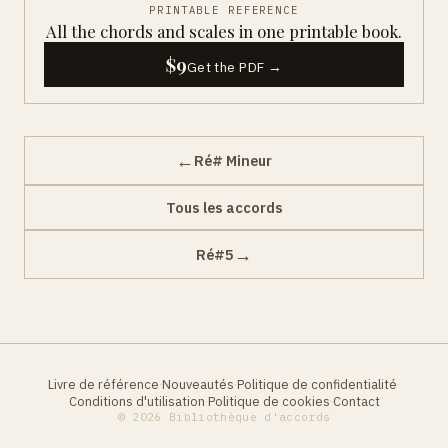
PRINTABLE REFERENCE
All the chords and scales in one printable book.
$9
Get the PDF →
←
Ré# Mineur
Tous les accords
→
Ré#5
Livre de référence
Nouveautés
Politique de confidentialité
·
·
·
Conditions d'utilisation
Politique de cookies
Contact
·
·
© 2026 Bibliothèque d'accords