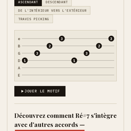
ASCENDANT
DESCENDANT
DE L'INTÉRIEUR VERS L'EXTÉRIEUR
TRAVIS PICKING
e
3
3
B
2
2
G
3
3
D
1
1
A
E
JOUER LE MOTIF
Découvrez comment Ré#7 s'intègre
avec d'autres accords —