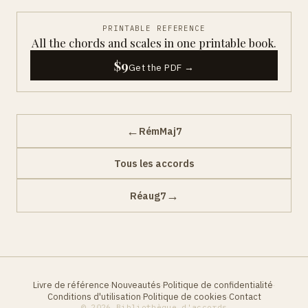
PRINTABLE REFERENCE
All the chords and scales in one printable book.
$9
Get the PDF →
←
RémMaj7
Tous les accords
→
Réaug7
Livre de référence
Nouveautés
Politique de confidentialité
·
·
·
Conditions d'utilisation
Politique de cookies
Contact
·
·
© 2026 Bibliothèque d'accords