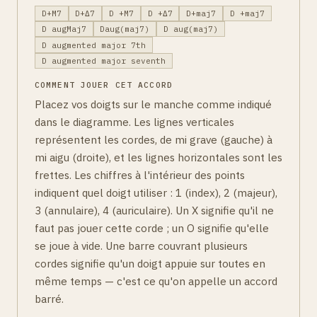
D+M7
D+Δ7
D +M7
D +Δ7
D+maj7
D +maj7
D augMaj7
Daug(maj7)
D aug(maj7)
D augmented major 7th
D augmented major seventh
COMMENT JOUER CET ACCORD
Placez vos doigts sur le manche comme indiqué
dans le diagramme. Les lignes verticales
représentent les cordes, de mi grave (gauche) à
mi aigu (droite), et les lignes horizontales sont les
frettes. Les chiffres à l'intérieur des points
indiquent quel doigt utiliser : 1 (index), 2 (majeur),
3 (annulaire), 4 (auriculaire). Un X signifie qu'il ne
faut pas jouer cette corde ; un O signifie qu'elle
se joue à vide. Une barre couvrant plusieurs
cordes signifie qu'un doigt appuie sur toutes en
même temps — c'est ce qu'on appelle un accord
barré.