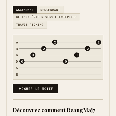
ASCENDANT
DESCENDANT
DE L'INTÉRIEUR VERS L'EXTÉRIEUR
TRAVIS PICKING
e
2
2
B
2
2
G
3
3
D
0
0
A
E
JOUER LE MOTIF
Découvrez comment RéaugMaj7