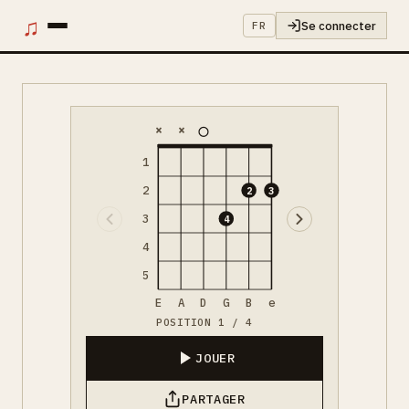
♫
Se connecter
FR
×
×
1
2
2
3
3
4
4
5
E
A
D
G
B
e
POSITION 1 / 4
JOUER
PARTAGER