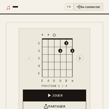
♫
Se connecter
FR
×
×
1
1
2
2
3
3
4
5
E
A
D
G
B
e
POSITION 1 / 4
JOUER
PARTAGER