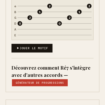
e
2
2
B
1
1
G
2
2
D
0
0
A
E
JOUER LE MOTIF
Découvrez comment Ré7 s'intègre
avec d'autres accords —
GÉNÉRATEUR DE PROGRESSIONS