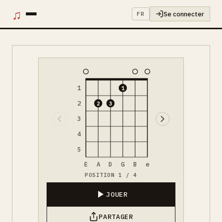
♫
Se connecter
FR
1
1
2
2
3
3
4
5
E
A
D
G
B
e
POSITION 1 / 4
JOUER
PARTAGER