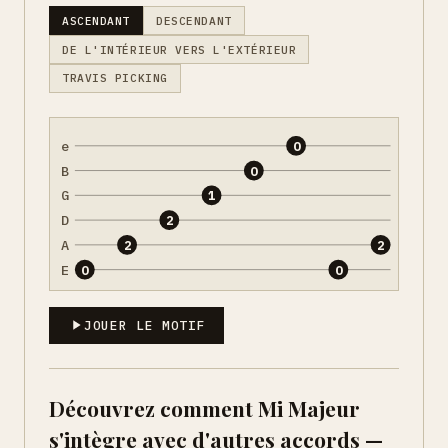
ASCENDANT
DESCENDANT
DE L'INTÉRIEUR VERS L'EXTÉRIEUR
TRAVIS PICKING
e
0
B
0
G
1
D
2
A
2
2
E
0
0
JOUER LE MOTIF
Découvrez comment Mi Majeur
s'intègre avec d'autres accords —