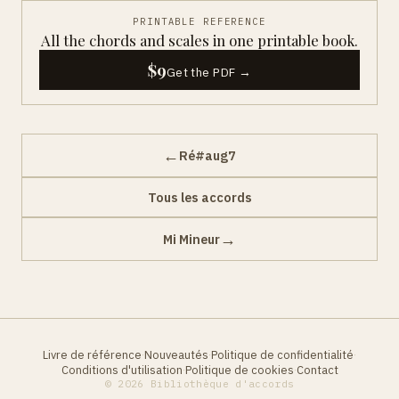
PRINTABLE REFERENCE
All the chords and scales in one printable book.
$9
Get the PDF →
←
Ré#aug7
Tous les accords
→
Mi Mineur
Livre de référence
Nouveautés
Politique de confidentialité
·
·
·
Conditions d'utilisation
Politique de cookies
Contact
·
·
© 2026 Bibliothèque d'accords