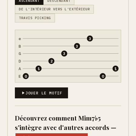
ASCENDANT
DESCENDANT
DE L'INTÉRIEUR VERS L'EXTÉRIEUR
TRAVIS PICKING
e
3
B
3
G
3
D
2
A
1
1
E
0
0
JOUER LE MOTIF
Découvrez comment Mim7♭5
s'intègre avec d'autres accords —