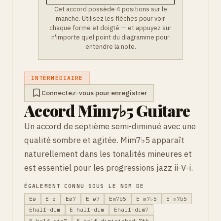
Cet accord possède 4 positions sur le
manche. Utilisez les flèches pour voir
chaque forme et doigté — et appuyez sur
n'importe quel point du diagramme pour
entendre la note.
INTERMÉDIAIRE
Connectez-vous pour enregistrer
Accord Mim7♭5 Guitare
Un accord de septième semi-diminué avec une
qualité sombre et agitée. Mim7♭5 apparaît
naturellement dans les tonalités mineures et
est essentiel pour les progressions jazz ii-V-i.
ÉGALEMENT CONNU SOUS LE NOM DE
Eø
E ø
Eø7
E ø7
Em7b5
E m7♭5
E m7b5
Ehalf-dim
E half-dim
Ehalf-dim7
E half-dim7
E half-diminished 7th