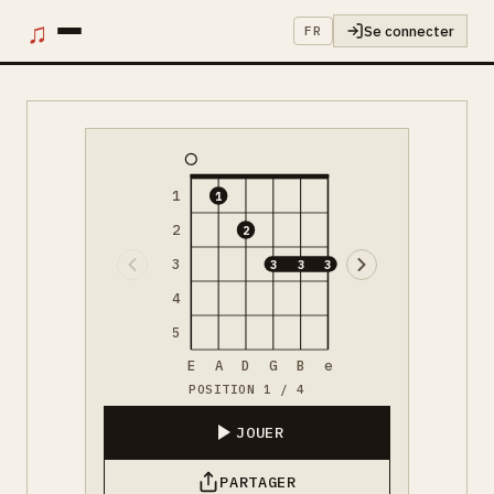
♫
Se connecter
FR
1
1
2
2
3
3
3
3
4
5
E
A
D
G
B
e
POSITION 1 / 4
JOUER
PARTAGER