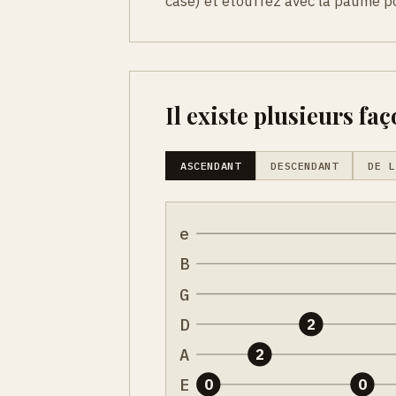
case) et etouffez avec la paume p
Il existe plusieurs faç
ASCENDANT
DESCENDANT
DE L
e
B
G
D
2
A
2
E
0
0