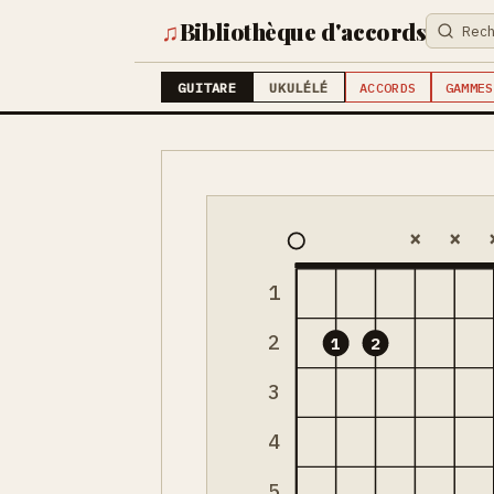
♫
Bibliothèque d'accords
GUITARE
UKULÉLÉ
ACCORDS
GAMMES
×
×
1
2
1
2
3
4
5