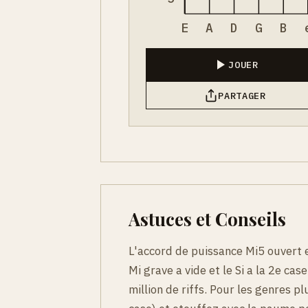
E
A
D
G
B
JOUER
PARTAGER
Astuces et Conseils
L'accord de puissance Mi5 ouvert e
Mi grave a vide et le Si a la 2e ca
million de riffs. Pour les genres pl