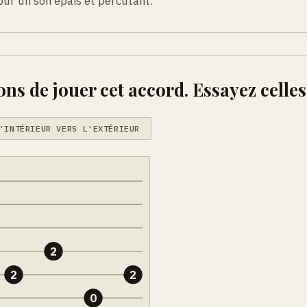
our un son epais et percutant.
ons de jouer cet accord. Essayez celles
'INTÉRIEUR VERS L'EXTÉRIEUR
2
2
2
0