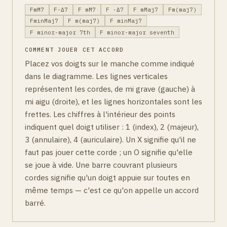
FmM7
F-Δ7
F mM7
F -Δ7
F mMaj7
Fm(maj7)
FminMaj7
F m(maj7)
F minMaj7
F minor-major 7th
F minor-major seventh
COMMENT JOUER CET ACCORD
Placez vos doigts sur le manche comme indiqué
dans le diagramme. Les lignes verticales
représentent les cordes, de mi grave (gauche) à
mi aigu (droite), et les lignes horizontales sont les
frettes. Les chiffres à l'intérieur des points
indiquent quel doigt utiliser : 1 (index), 2 (majeur),
3 (annulaire), 4 (auriculaire). Un X signifie qu'il ne
faut pas jouer cette corde ; un O signifie qu'elle
se joue à vide. Une barre couvrant plusieurs
cordes signifie qu'un doigt appuie sur toutes en
même temps — c'est ce qu'on appelle un accord
barré.