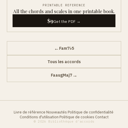
PRINTABLE REFERENCE
All the chords and scales in one printable book.
$9
Get the PDF →
←
Fam7♭5
Tous les accords
→
FaaugMaj7
Livre de référence
Nouveautés
Politique de confidentialité
·
·
·
Conditions d'utilisation
Politique de cookies
Contact
·
·
© 2026 Bibliothèque d'accords