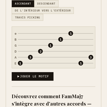
ASCENDANT
DESCENDANT
DE L'INTÉRIEUR VERS L'EXTÉRIEUR
TRAVIS PICKING
e
1
B
1
G
1
D
2
A
3
3
E
1
1
JOUER LE MOTIF
Découvrez comment FamMaj7
s'intègre avec d'autres accords —