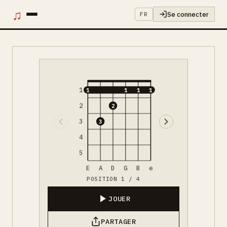
♫
Se connecter
FR
1
1
1
1
1
2
2
3
3
4
5
E
A
D
G
B
e
POSITION 1 / 4
JOUER
PARTAGER