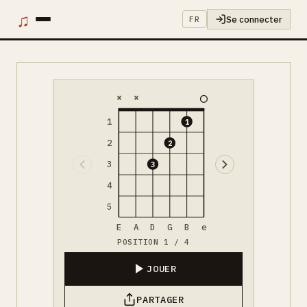
♫
Se connecter
FR
×
×
1
1
2
2
3
3
4
5
E
A
D
G
B
e
POSITION 1 / 4
JOUER
PARTAGER