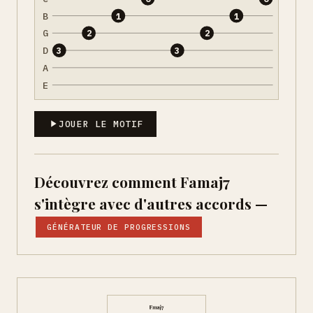
B
1
1
G
2
2
D
3
3
A
E
JOUER LE MOTIF
Découvrez comment Famaj7
s'intègre avec d'autres accords —
GÉNÉRATEUR DE PROGRESSIONS