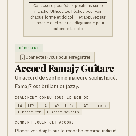
Cet accord possède 4 positions sur le
manche. Utilisez les flèches pour voir
chaque forme et doigté — et appuyez sur
n'importe quel point du diagramme pour
entendre la note.
DÉBUTANT
Connectez-vous pour enregistrer
Accord Famaj7 Guitare
Un accord de septième majeure sophistiqué.
Famaj7 est brillant et jazzy.
ÉGALEMENT CONNU SOUS LE NOM DE
FΔ
FM7
F Δ
FΔ7
F M7
F Δ7
F maj7
F major 7th
F major seventh
COMMENT JOUER CET ACCORD
Placez vos doigts sur le manche comme indiqué