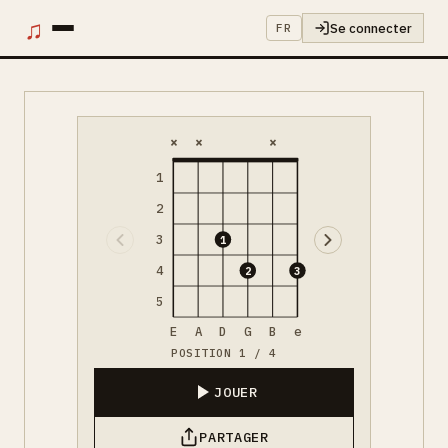
♫
Se connecter
FR
×
×
×
1
2
3
1
4
2
3
5
E
A
D
G
B
e
POSITION 1 / 4
JOUER
PARTAGER