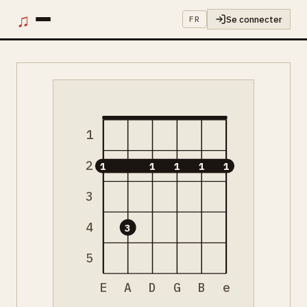
♫
Se connecter
FR
1
2
1
1
1
1
1
3
4
3
5
E
A
D
G
B
e