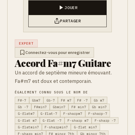
JOUER
PARTAGER
EXPERT
Connectez-vous pour enregistrer
Accord Fa#m7 Guitare
Un accord de septième mineure émouvant.
Fa#m7 est doux et contemporain.
ÉGALEMENT CONNU SOUS LE NOM DE
F#-7
Gbm7
Gb-7
F# m7
F# -7
Gb m7
Gb -7
F#min7
Gbmin7
F# min7
Gb min7
G-flatm7
G-flat-7
F-sharpm7
F-sharp-7
G-flat m7
G-flat -7
F-sharp m7
F-sharp -7
G-flatmin7
F-sharpmin7
G-flat min7
F-sharp min7
F# minor 7th
Gb minor 7th