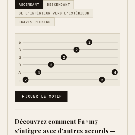
ASCENDANT
DESCENDANT
DE L'INTÉRIEUR VERS L'EXTÉRIEUR
TRAVIS PICKING
e
2
B
2
G
2
D
2
A
4
4
E
2
2
JOUER LE MOTIF
Découvrez comment Fa#m7
s'intègre avec d'autres accords —