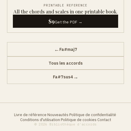
PRINTABLE REFERENCE
All the chords and scales in one printable book.
$9
Get the PDF →
←
Fa#maj7
Tous les accords
→
Fa#7sus4
Livre de référence
Nouveautés
Politique de confidentialité
·
·
·
Conditions d'utilisation
Politique de cookies
Contact
·
·
© 2026 Bibliothèque d'accords