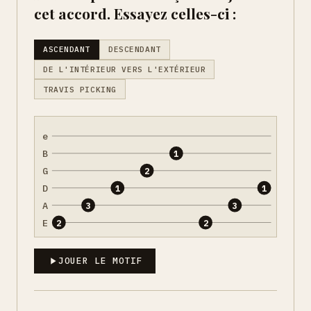
cet accord. Essayez celles-ci :
ASCENDANT
DESCENDANT
DE L'INTÉRIEUR VERS L'EXTÉRIEUR
TRAVIS PICKING
e
B
1
G
2
D
1
1
A
3
3
E
2
2
JOUER LE MOTIF