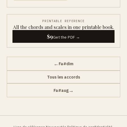
PRINTABLE REFERENCE
All the chords and scales in one printable book.
$9
Get the PDF →
←
Fa#dim
Tous les accords
→
Fa#aug