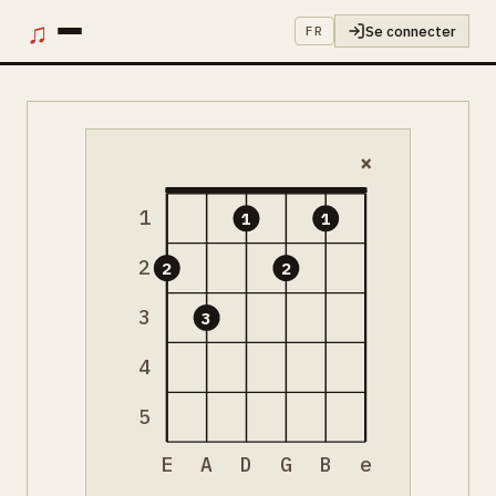
♫
Se connecter
FR
×
1
1
1
2
2
2
3
3
4
5
E
A
D
G
B
e