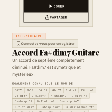
JOUER
PARTAGER
INTERMÉDIAIRE
Connectez-vous pour enregistrer
Accord Fa#dim7 Guitare
Un accord de septième complètement
diminué. Fa#dim7 est symétrique et
mystérieux.
ÉGALEMENT CONNU SOUS LE NOM DE
F#°7
Gb°7
F# °7
Gb °7
Gbdim7
F# dim7
Gb dim7
G-flat°7
F-sharp°7
G-flat °7
F-sharp °7
G-flatdim7
F-sharpdim7
G-flat dim7
F-sharp dim7
F# diminished 7th