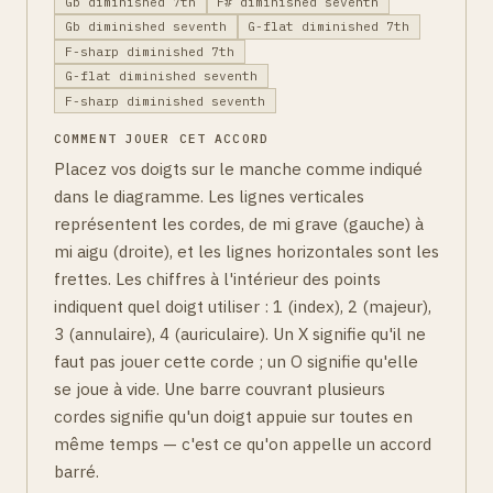
Gb diminished 7th
F# diminished seventh
Gb diminished seventh
G-flat diminished 7th
F-sharp diminished 7th
G-flat diminished seventh
F-sharp diminished seventh
COMMENT JOUER CET ACCORD
Placez vos doigts sur le manche comme indiqué
dans le diagramme. Les lignes verticales
représentent les cordes, de mi grave (gauche) à
mi aigu (droite), et les lignes horizontales sont les
frettes. Les chiffres à l'intérieur des points
indiquent quel doigt utiliser : 1 (index), 2 (majeur),
3 (annulaire), 4 (auriculaire). Un X signifie qu'il ne
faut pas jouer cette corde ; un O signifie qu'elle
se joue à vide. Une barre couvrant plusieurs
cordes signifie qu'un doigt appuie sur toutes en
même temps — c'est ce qu'on appelle un accord
barré.