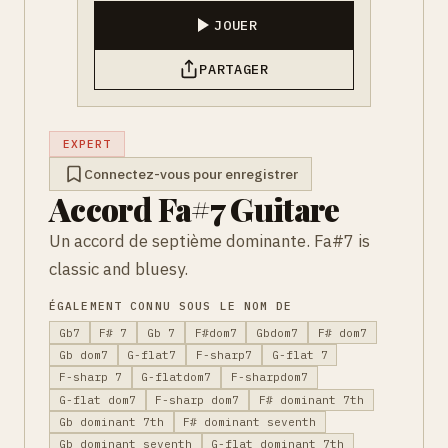
JOUER
PARTAGER
EXPERT
Connectez-vous pour enregistrer
Accord Fa#7 Guitare
Un accord de septième dominante. Fa#7 is
classic and bluesy.
ÉGALEMENT CONNU SOUS LE NOM DE
Gb7
F# 7
Gb 7
F#dom7
Gbdom7
F# dom7
Gb dom7
G-flat7
F-sharp7
G-flat 7
F-sharp 7
G-flatdom7
F-sharpdom7
G-flat dom7
F-sharp dom7
F# dominant 7th
Gb dominant 7th
F# dominant seventh
Gb dominant seventh
G-flat dominant 7th