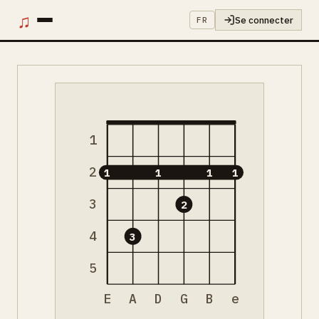
♫
Se connecter
FR
1
2
1
1
1
1
3
2
4
3
5
E
A
D
G
B
e