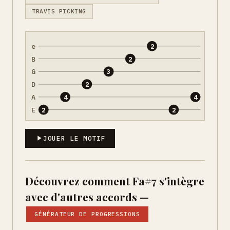
TRAVIS PICKING
e
2
B
2
G
3
D
2
A
4
4
E
2
2
JOUER LE MOTIF
Découvrez comment Fa#7 s'intègre
avec d'autres accords —
GÉNÉRATEUR DE PROGRESSIONS